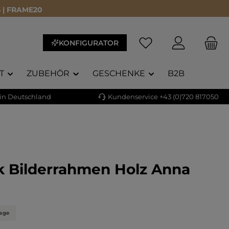
 | FRAME20
KONFIGURATOR
T
ZUBEHÖR
GESCHENKE
B2B
 in Deutschland
Kundenservice +43 (0)720 817050
k Bilderrahmen Holz Anna
liche Bewertung von 5 von 5 Sternen
)
tage