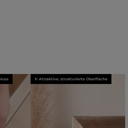
luss
✨ Attraktive, strukturierte Oberfläche