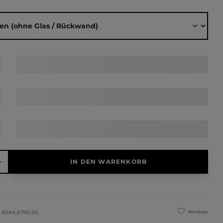
ählen
hl: Gib den gewünschten Wert ein oder benutze die Schaltfläche
IN DEN WARENKORB
Merken
:
0284,0710,02