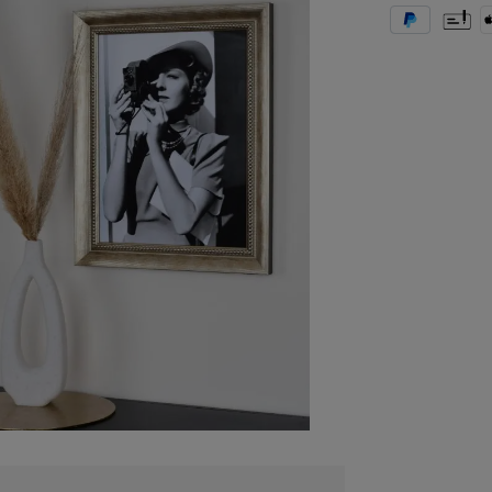
PayPal
Vorkas
A