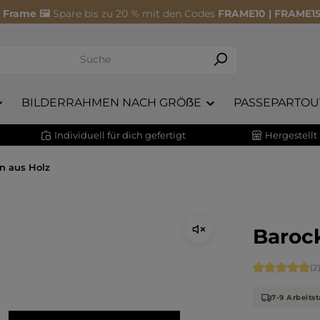
 Frame 🖼️
Spare bis zu 20 % mit den Codes
FRAME10 | FRAME15
BILDERRAHMEN NACH GRÖẞE
PASSEPARTOU
Individuell für dich gefertigt
Hergestellt
n aus Holz
Baroc
Durchschnitt
(2
7-9 Arbeits