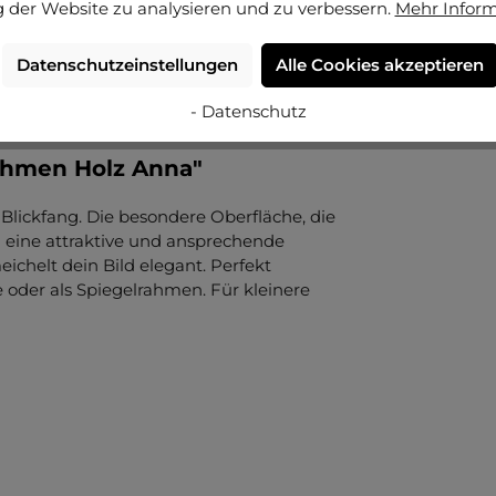
 der Website zu analysieren und zu verbessern.
Mehr Infor
Datenschutzeinstellungen
Alle Cookies akzeptieren
- Datenschutz
ahmen Holz Anna"
r Blickfang. Die besondere Oberfläche, die
n eine attraktive und ansprechende
ichelt dein Bild elegant. Perfekt
e oder als Spiegelrahmen. Für kleinere