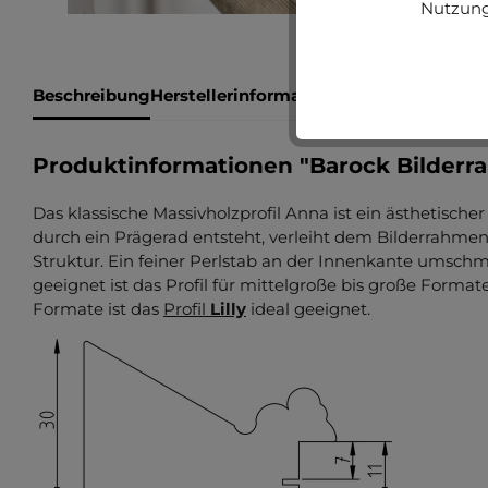
Nutzung
Beschreibung
Herstellerinformationen
Bewertungen
Produktinformationen "Barock Bilderr
Das klassische Massivholzprofil Anna ist ein ästhetische
durch ein Prägerad entsteht, verleiht dem Bilderrahme
Struktur. Ein feiner Perlstab an der Innenkante umschme
geeignet ist das Profil für mittelgroße bis große Format
Formate ist das
Profil
Lilly
ideal geeignet.