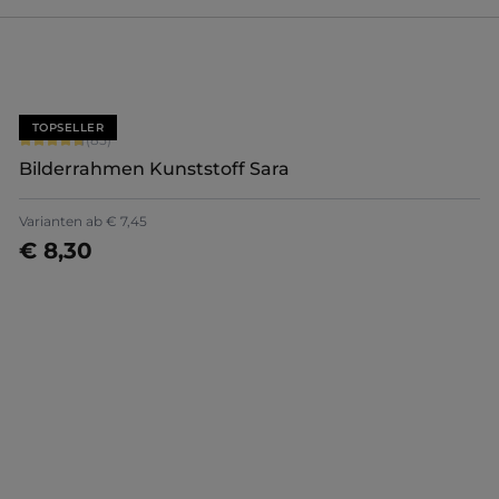
TOPSELLER
Durchschnittliche Bewertung von 4.71 von 5 Sternen
(85)
Bilderrahmen Kunststoff Sara
Varianten ab
€ 7,45
€ 8,30