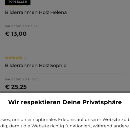
TOPSELLER
Durchschnittliche Bewertung von 4.8 von 5 Sternen
(15)
Bilderrahmen Holz Helena
+
5
Varianten ab
€ 9,50
€ 13,00
Jetzt konfigurieren
Durchschnittliche Bewertung von 5 von 5 Sternen
(2)
Bilderrahmen Holz Sophie
Varianten ab
€ 19,35
€ 25,25
Jetzt konfigurieren
Wir respektieren Deine Privatsphäre
Durchschnittliche Bewertung von 4.71 von 5 Sternen
(7)
Bilderrahmen Holz Nele mit Abstandsleiste
ies, um dir ein optimales Erlebnis auf unserer Website zu bi
ig, damit die Website richtig funktioniert, während andere 
+
5