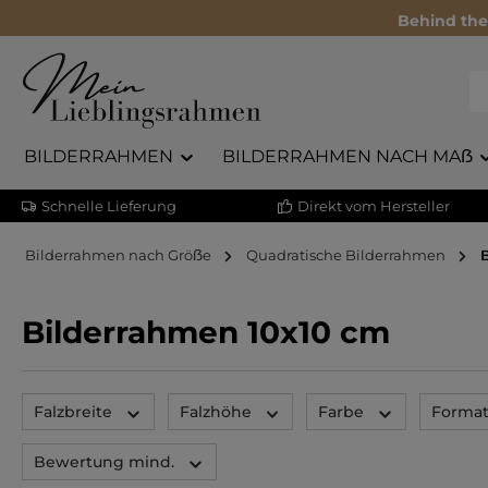
Behind the
BILDERRAHMEN
BILDERRAHMEN NACH MAẞ
Schnelle Lieferung
Direkt vom Hersteller
Bilderrahmen nach Gröẞe
Quadratische Bilderrahmen
Bilderrahmen 10x10 cm
Falzbreite
Falzhöhe
Farbe
Forma
Bewertung mind.