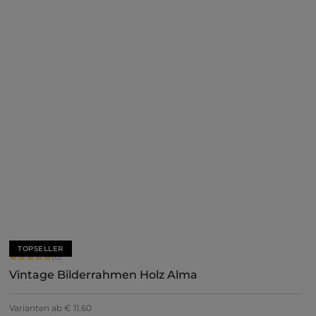
Jetzt konfigurieren
TOPSELLER
Durchschnittliche Bewertung von 5 von 5 Sternen
(6)
Vintage Bilderrahmen Holz Alma
Varianten ab
€ 11,60