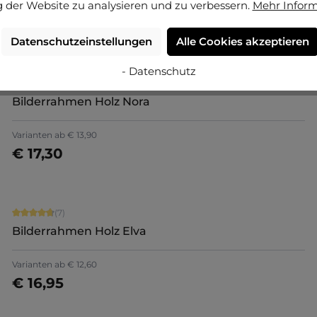
 der Website zu analysieren und zu verbessern.
Mehr Infor
Varianten ab
€ 17,15
€ 18,65
Jetzt konfigurieren
Datenschutzeinstellungen
Alle Cookies akzeptieren
- Datenschutz
Durchschnittliche Bewertung von 5 von 5 Sternen
(2)
Bilderrahmen Holz Nora
Varianten ab
€ 13,90
€ 17,30
Jetzt konfigurieren
Durchschnittliche Bewertung von 4.86 von 5 Sternen
(7)
Bilderrahmen Holz Elva
Varianten ab
€ 12,60
€ 16,95
Jetzt konfigurieren