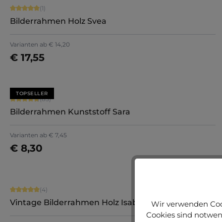
Durchschnittliche Bewertung von 5 von 5 Sternen
(1)
Bilderrahmen Holz Svea
Varianten ab
€ 14,20
€ 17,55
Jetzt konfigurieren
TOPSELLER
Durchschnittliche Bewertung von 4.71 von 5 Sternen
(85)
Bilderrahmen Kunststoff Sara
+
7
Varianten ab
€ 7,45
€ 8,30
Jetzt konfigurieren
Durchschnittliche Bewertung von 5 von 5 Sternen
(4)
Vintage Bilderrahmen Holz Isabella
Wir verwenden Cook
Cookies sind notwend