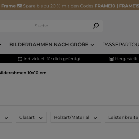
 Frame 🖼️
Spare bis zu 20 % mit den Codes
FRAME10 | FRAME15
BILDERRAHMEN NACH GRÖẞE
PASSEPARTOU
Individuell für dich gefertigt
Hergestellt
Bilderrahmen 10x10 cm
t
Glasart
Holzart/Material
Leistenbreite