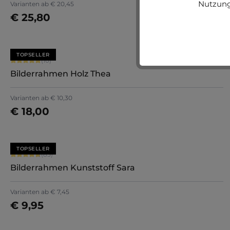
Nutzung
Varianten ab
€ 20,45
€ 25,80
Jetzt konfigurieren
TOPSELLER
Durchschnittliche Bewertung von 5 von 5 Sternen
(10)
Bilderrahmen Holz Thea
Varianten ab
€ 10,30
€ 18,00
Jetzt konfigurieren
TOPSELLER
Durchschnittliche Bewertung von 4.71 von 5 Sternen
(85)
Bilderrahmen Kunststoff Sara
+
7
Varianten ab
€ 7,45
€ 9,95
Jetzt konfigurieren