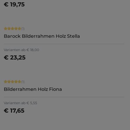
€ 19,75
Jetzt konfigurieren
Durchschnittliche Bewertung von 5 von 5 Sternen
(1)
Barock Bilderrahmen Holz Stella
Varianten ab
€ 18,00
€ 23,25
Jetzt konfigurieren
Durchschnittliche Bewertung von 5 von 5 Sternen
(1)
Bilderrahmen Holz Fiona
Varianten ab
€ 5,55
€ 17,65
Jetzt konfigurieren