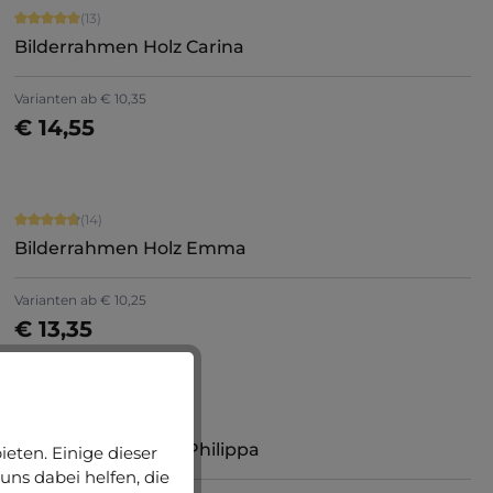
Durchschnittliche Bewertung von 5 von 5 Sternen
(13)
Bilderrahmen Holz Carina
Varianten ab
€ 10,35
€ 14,55
Jetzt konfigurieren
Durchschnittliche Bewertung von 4.86 von 5 Sternen
(14)
Bilderrahmen Holz Emma
+
9
Varianten ab
€ 10,25
€ 13,35
Jetzt konfigurieren
Durchschnittliche Bewertung von 4.75 von 5 Sternen
(8)
Bilderrahmen Holz Philippa
eten. Einige dieser
uns dabei helfen, die