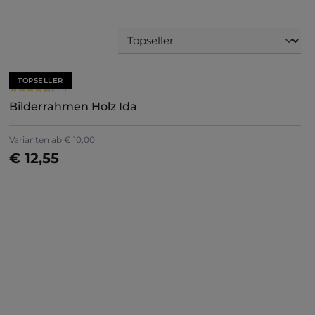
TOPSELLER
Durchschnittliche Bewertung von 4.79 von 5 Sternen
(33)
Bilderrahmen Holz Ida
Varianten ab
€ 10,00
€ 12,55