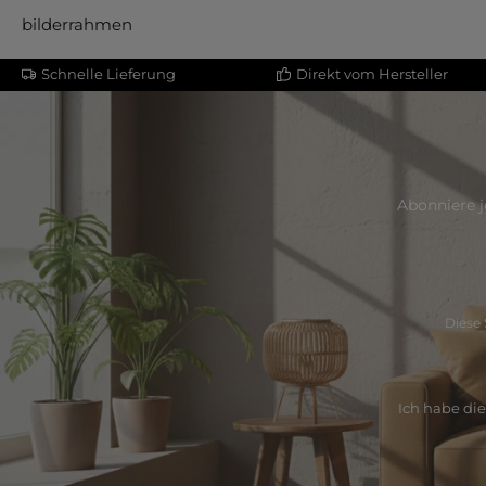
bilderrahmen
Schnelle Lieferung
Direkt vom Hersteller
Abonniere j
Diese 
Ich habe di