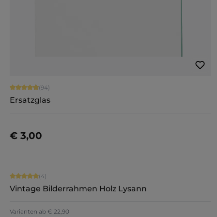
Durchschnittliche Bewertung von 4.94 von 5 Sternen
(94)
Ersatzglas
€ 3,00
Details
Durchschnittliche Bewertung von 5 von 5 Sternen
(4)
Vintage Bilderrahmen Holz Lysann
Varianten ab
€ 22,90