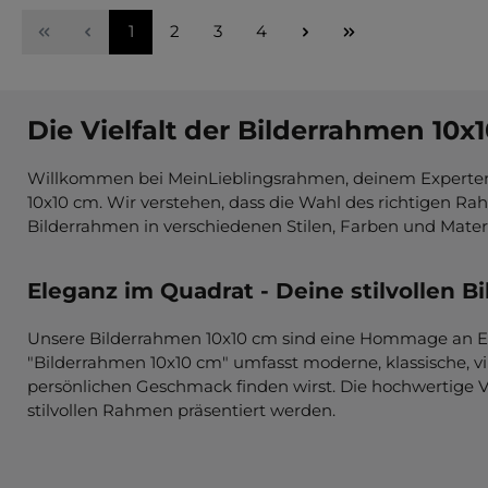
Seite
Seite
Seite
Seite
1
2
3
4
Die Vielfalt der Bilderrahmen 10
Willkommen bei MeinLieblingsrahmen, deinem Experte
10x10 cm. Wir verstehen, dass die Wahl des richtigen Rah
Bilderrahmen in verschiedenen Stilen, Farben und Materi
Eleganz im Quadrat - Deine stilvollen 
Unsere Bilderrahmen 10x10 cm sind eine Hommage an Eleg
"Bilderrahmen 10x10 cm" umfasst moderne, klassische, v
persönlichen Geschmack finden wirst. Die hochwertige V
stilvollen Rahmen präsentiert werden.