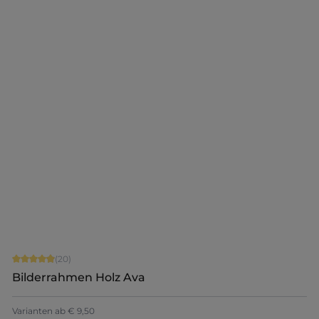
+
7
Jetzt konfigurieren
Durchschnittliche Bewertung von 4.9 von 5 Sternen
(20)
Bilderrahmen Holz Ava
+
5
Varianten ab
€ 9,50