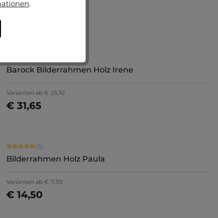
mationen
.
Varianten ab
€ 16,25
€ 20,75
Jetzt konfigurieren
Durchschnittliche Bewertung von 5 von 5 Sternen
(8)
Barock Bilderrahmen Holz Irene
Varianten ab
€ 25,10
€ 31,65
Jetzt konfigurieren
Durchschnittliche Bewertung von 5 von 5 Sternen
(5)
Bilderrahmen Holz Paula
+
8
Varianten ab
€ 11,55
€ 14,50
Jetzt konfigurieren