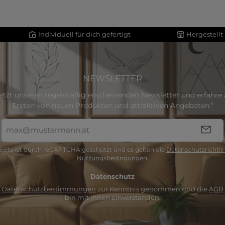
Individuell für dich gefertigt
Hergestellt
NEWSLETTER
etzt unseren regelmäßig erscheinenden Newsletter und erfahre a
Ersten von neuen Produkten und attraktiven Angeboten.“
E-
Mail-
Adresse
Seite ist durch reCAPTCHA geschützt und es gelten die
Datenschutzrichtlin
*
Nutzungsbedingungen
.
Datenschutz
e
Datenschutzbestimmungen
zur Kenntnis genommen und die
AGB
bin mit ihnen einverstanden.