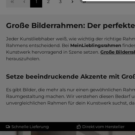
Seite
Seite
Seite
1
2
3
Große Bilderrahmen: Der perfekt
Jeder Kunstliebhaber weiß, wie wichtig der richtige Rahm
Rahmens entscheidend. Bei
MeinLieblingsrahmen
finde
Kunstwerk hervorragend in Szene setzen.
Große Bilderr
herauszuholen.
Setze beeindruckende Akzente mit Gro
Es gibt Bilder, die mehr als nur einen gewöhnlichen Rahm
Raumgestaltung machen. Wir verstehen diesen Bedarf und
unvergleichlichen Rahmen für dein Kunstwerk suchst, d
Schnelle Lieferung
Direkt vom Hersteller