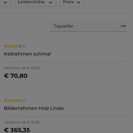
Leistenhöhe
Preis
Durchschnittliche Bewertung von 4.6 von 5 Sternen
(5)
Keilrahmen schmal
Varianten ab
€ 10,80
€ 70,80
Details
Durchschnittliche Bewertung von 5 von 5 Sternen
(2)
Bilderrahmen Holz Linda
Varianten ab
€ 18,30
€ 365,35
Jetzt konfigurieren