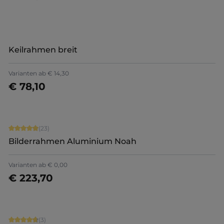
Keilrahmen breit
Varianten ab
€ 14,30
€ 78,10
Details
Durchschnittliche Bewertung von 4.91 von 5 Sternen
(23)
Bilderrahmen Aluminium Noah
Varianten ab
€ 0,00
€ 223,70
Jetzt konfigurieren
Durchschnittliche Bewertung von 4.67 von 5 Sternen
(3)