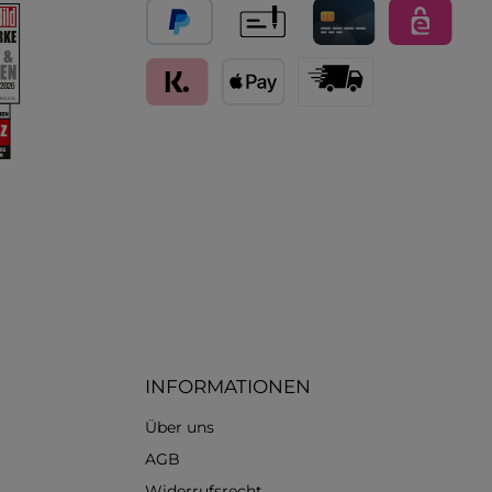
PayPal
Vorkasse
Kredit- und Debitkarte
eps
Klarna (Rechnung / Ratenkauf / Sofort)
Apple Pay
Standard
INFORMATIONEN
Über uns
AGB
Widerrufsrecht