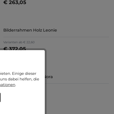
€ 263,05
Jetzt konfigurieren
Bilderrahmen Holz Leonie
Varianten ab
€ 22,60
€ 372,05
Jetzt konfigurieren
Durchschnittliche Bewertung von 5 von 5 Sternen
(2)
eten. Einige dieser
Bilderrahmen Holz Nora
uns dabei helfen, die
mationen
.
Varianten ab
€ 13,90
€ 264,70
Jetzt konfigurieren