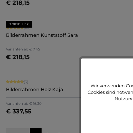
€ 218,15
Jetzt konfigurieren
TOPSELLER
Durchschnittliche Bewertung von 4.71 von 5 Sternen
(85)
Bilderrahmen Kunststoff Sara
+
7
Varianten ab
€ 7,45
€ 218,15
Jetzt konfigurieren
Durchschnittliche Bewertung von 4.67 von 5 Sternen
(3)
Wir verwenden Cook
Bilderrahmen Holz Kaja
Cookies sind notwend
Nutzung
Varianten ab
€ 16,30
€ 337,55
Jetzt konfigurieren