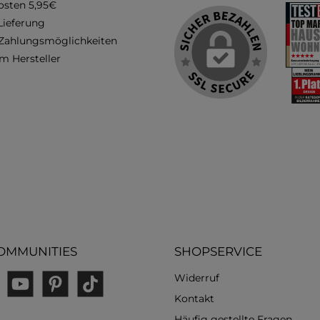
osten 5,95€
Lieferung
 Zahlungsmöglichkeiten
m Hersteller
OMMUNITIES
SHOPSERVICE
Widerruf
gram
YouTube
Pinterest
TikTok
Kontakt
Häufig gestellte Fragen