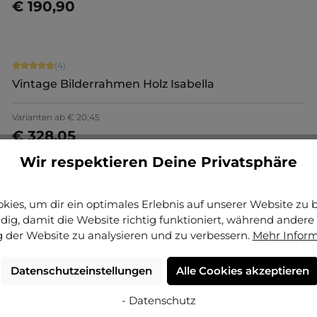
€ 190,90
Jetzt konfigurieren
Durchschnittliche Bewertung von 5 von 5 Sternen
(4)
Vintage Bilderrahmen Holz Isabella
Varianten ab
€ 20,45
€ 328,05
Jetzt konfigurieren
Wir respektieren Deine Privatsphäre
Durchschnittliche Bewertung von 5 von 5 Sternen
(4)
ies, um dir ein optimales Erlebnis auf unserer Website zu bi
Vintage Bilderrahmen Holz Lysann
ig, damit die Website richtig funktioniert, während andere 
 der Website zu analysieren und zu verbessern.
Mehr Infor
Varianten ab
€ 22,90
€ 354,35
Datenschutzeinstellungen
Alle Cookies akzeptieren
Jetzt konfigurieren
- Datenschutz