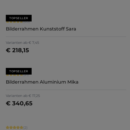
TOPSELLER
Durchschnittliche Bewertung von 4.71 von 5 Sternen
(85)
Bilderrahmen Kunststoff Sara
+
7
Varianten ab
€ 7,45
€ 218,15
Jetzt konfigurieren
TOPSELLER
Durchschnittliche Bewertung von 5 von 5 Sternen
(21)
Bilderrahmen Aluminium Mika
+
2
Varianten ab
€ 17,25
€ 340,65
Jetzt konfigurieren
Durchschnittliche Bewertung von 5 von 5 Sternen
(2)