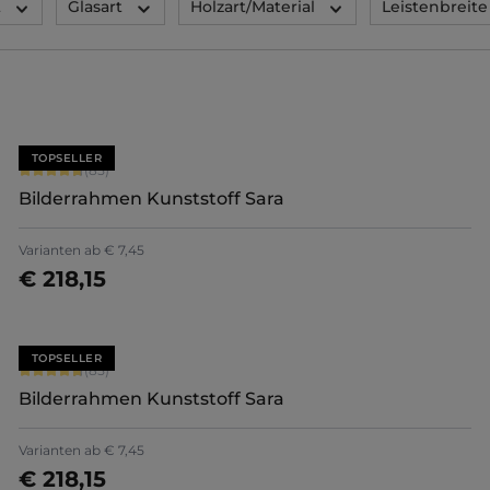
t
Glasart
Holzart/Material
Leistenbreite
TOPSELLER
Durchschnittliche Bewertung von 4.71 von 5 Sternen
(85)
Bilderrahmen Kunststoff Sara
+
7
Varianten ab
€ 7,45
€ 218,15
Jetzt konfigurieren
TOPSELLER
Durchschnittliche Bewertung von 4.71 von 5 Sternen
(85)
Bilderrahmen Kunststoff Sara
+
7
Varianten ab
€ 7,45
€ 218,15
Jetzt konfigurieren