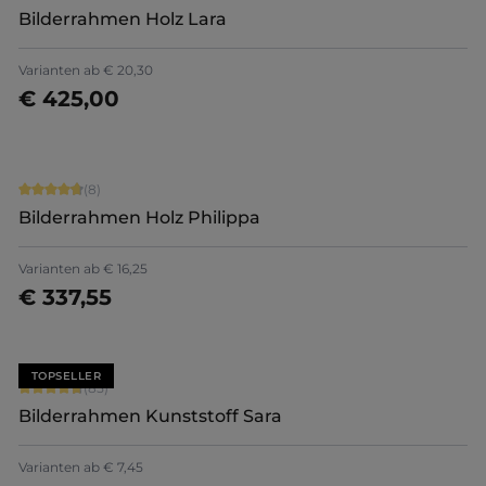
Bilderrahmen Holz Lara
Varianten ab
€ 20,30
€ 425,00
Jetzt konfigurieren
Durchschnittliche Bewertung von 4.75 von 5 Sternen
(8)
Bilderrahmen Holz Philippa
Varianten ab
€ 16,25
€ 337,55
Jetzt konfigurieren
TOPSELLER
Durchschnittliche Bewertung von 4.71 von 5 Sternen
(85)
Bilderrahmen Kunststoff Sara
+
7
Varianten ab
€ 7,45