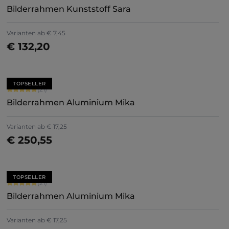
Bilderrahmen Kunststoff Sara
+
7
Varianten ab
€ 7,45
€ 132,20
Jetzt konfigurieren
TOPSELLER
Durchschnittliche Bewertung von 5 von 5 Sternen
(21)
Bilderrahmen Aluminium Mika
+
2
Varianten ab
€ 17,25
€ 250,55
Jetzt konfigurieren
TOPSELLER
Durchschnittliche Bewertung von 5 von 5 Sternen
(21)
Bilderrahmen Aluminium Mika
+
2
Varianten ab
€ 17,25