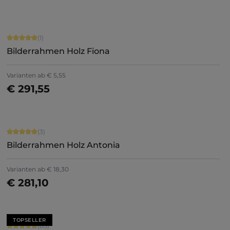
Durchschnittliche Bewertung von 5 von 5 Sternen
(1)
Bilderrahmen Holz Fiona
Varianten ab
€ 5,55
€ 291,55
Jetzt konfigurieren
Durchschnittliche Bewertung von 5 von 5 Sternen
(3)
Bilderrahmen Holz Antonia
Varianten ab
€ 18,30
€ 281,10
Jetzt konfigurieren
TOPSELLER
Durchschnittliche Bewertung von 4.71 von 5 Sternen
(85)