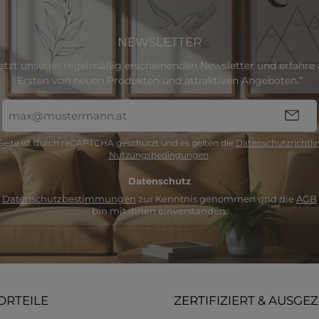
NEWSLETTER
etzt unseren regelmäßig erscheinenden Newsletter und erfahre a
Ersten von neuen Produkten und attraktiven Angeboten.“
E-
Mail-
Adresse
Seite ist durch reCAPTCHA geschützt und es gelten die
Datenschutzrichtlin
*
Nutzungsbedingungen
.
Datenschutz
e
Datenschutzbestimmungen
zur Kenntnis genommen und die
AGB
bin mit ihnen einverstanden.
ORTEILE
ZERTIFIZIERT & AUSGE