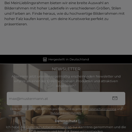
Bei MeinLieblingsrahmen bieten wir eine breite Auswahl an
Bilderrahmen mit hoher Ladetiefe in verschiedenen Größen, Stilen
und Farben an. Finde heraus, wie du hochwertige Bilderrahmen mit
hoher Falz kaufen kannst, um deine Kunstwerke perfekt zu
präsentieren.
Hergestellt in Deutschland
NEWSLETTER
Abonniere jetzt unseren regelmäßig erscheinenden Newsletter und
erfahre als einer der Ersten von neuen Produkten und attraktiven
Angeboten.“
E-
Mail-
Adresse
*
Diese Seite ist durch reCAPTCHA geschützt und es gelten die
Datenschutzrichtlinie
und
Nutzungsbedingungen
.
Datenschutz
Ich habe die
Datenschutzbestimmungen
zur Kenntnis genommen und die
AGB
gelesen und bin mit ihnen einverstanden.