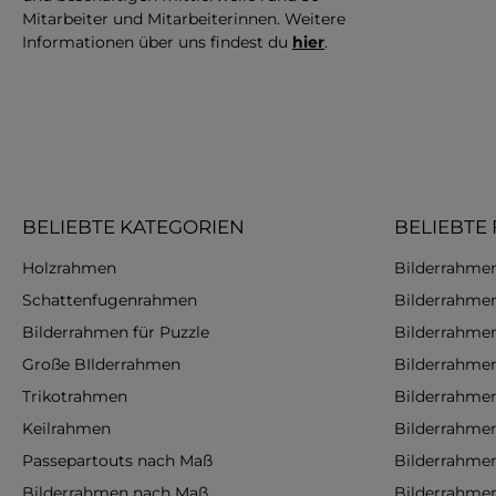
Mitarbeiter und Mitarbeiterinnen. Weitere
Informationen über uns findest du
hier
.
BELIEBTE KATEGORIEN
BELIEBTE
Holzrahmen
Bilderrahmen
Schattenfugenrahmen
Bilderrahme
Bilderrahmen für Puzzle
Bilderrahme
Große BIlderrahmen
Bilderrahme
Trikotrahmen
Bilderrahme
Keilrahmen
Bilderrahme
Passepartouts nach Maß
Bilderrahme
Bilderrahmen nach Maß
Bilderrahme