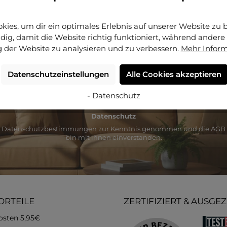
NEWSLETTER
ies, um dir ein optimales Erlebnis auf unserer Website zu bi
etzt unseren regelmäßig erscheinenden Newsletter und erfahre a
ig, damit die Website richtig funktioniert, während andere 
Ersten von neuen Produkten und attraktiven Angeboten.“
 der Website zu analysieren und zu verbessern.
Mehr Infor
E-
Datenschutzeinstellungen
Alle Cookies akzeptieren
Mail-
Adresse
Seite ist durch reCAPTCHA geschützt und es gelten die
Datenschutzrichtlin
- Datenschutz
*
Nutzungsbedingungen
.
Datenschutz
e
Datenschutzbestimmungen
zur Kenntnis genommen und die
AGB
bin mit ihnen einverstanden.
ORTEILE
ZERTIFIZIERT & AUSGE
osten 5,95€