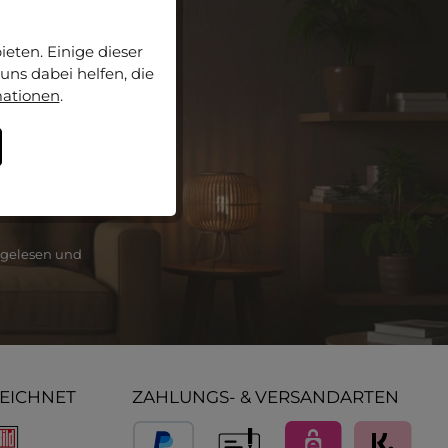
eten. Einige dieser
ls einer der
uns dabei helfen, die
mationen
.
ie
und
gelesen und
ZEICHNET
ZAHLUNGS- & VERSANDARTEN