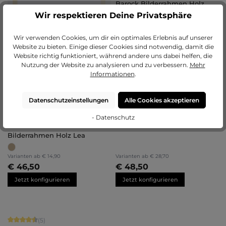
Barock Bilderrahmen Holz
Olivia
Wir respektieren Deine Privatsphäre
Wir verwenden Cookies, um dir ein optimales Erlebnis auf unserer
Website zu bieten. Einige dieser Cookies sind notwendig, damit die
Website richtig funktioniert, während andere uns dabei helfen, die
Nutzung der Website zu analysieren und zu verbessern.
Mehr
Informationen
.
Datenschutzeinstellungen
Alle Cookies akzeptieren
- Datenschutz
Durchschnittliche Bewertung von 5 von 5 Sternen
(1)
Bilderrahmen Holz Lea
Varianten ab
€ 14,90
Varianten ab
€ 28,70
€ 46,50
€ 48,50
Jetzt konfigurieren
Jetzt konfigurieren
Durchschnittliche Bewertung von 4.6 von 5 Sternen
(5)