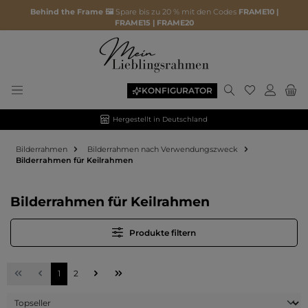
Behind the Frame 🖼️
Spare bis zu 20 % mit den Codes
FRAME10 |
FRAME15 | FRAME20
Du hast 0 P
KONFIGURATOR
Hergestellt in Deutschland
Bilderrahmen
Bilderrahmen nach Verwendungszweck
Bilderrahmen für Keilrahmen
Bilderrahmen für Keilrahmen
Produkte filtern
Seite
Seite
1
2