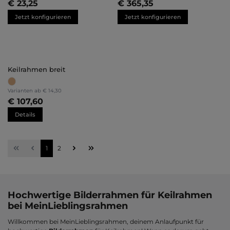
€ 23,25
€ 365,35
Jetzt konfigurieren
Jetzt konfigurieren
Keilrahmen breit
Varianten ab
€ 14,30
€ 107,60
Details
Seite
Seite
1
2
Hochwertige Bilderrahmen für Keilrahmen
bei MeinLieblingsrahmen
Willkommen bei MeinLieblingsrahmen, deinem Anlaufpunkt für