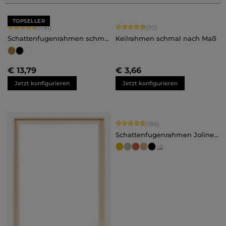
TOPSELLER
Durchschnittliche Bewertung von 4.88 von 5 Sternen
Durchschnittliche Bewertung von 4.
(198)
(70)
Schattenfugenrahmen schmal
Keilrahmen schmal nach Maß
Julia - nach Maß
€ 13,79
€ 3,66
Jetzt konfigurieren
Jetzt konfigurieren
Durchschnittliche Bewertung von 4.
(186)
Schattenfugenrahmen Joline -
nach Maß
+
6