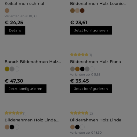
Keilrahmen schmal
Bilderrahmen Holz Leonie
Maßanfertigung
Varianten ab
€ 10,80
€ 24,25
€ 23,61
Details
Jetzt konfigurieren
Durchschnittliche Bewertung von 5 
(1)
Barock Bilderrahmen Holz
Bilderrahmen Holz Fiona
Victoria Maßanfertigung
Varianten ab
€ 5,55
€ 47,30
€ 35,45
Jetzt konfigurieren
Jetzt konfigurieren
Durchschnittliche Bewertung von 5 von 5 Sternen
Durchschnittliche Bewertung von 5 
(1)
(2)
Bilderrahmen Holz Linda
Bilderrahmen Holz Linda
Maßanfertigung
Varianten ab
€ 18,30