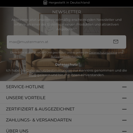
Hergestellt in Deutschland
NEWSLETTER
Abonniere jetzt unseren regelmäßig erscheinenden Newsletter und
erfahre als einer der Ersten von neuen Produkten und attraktiven
Angeboten.“
E-
Mail-
Adresse
*
Diese Seite ist durch reCAPTCHA geschützt und es gelten die
Datenschutzrichtlinie
und
Nutzungsbedingungen
.
Datenschutz
Ich habe die
Datenschutzbestimmungen
zur Kenntnis genommen und die
AGB
gelesen und bin mit ihnen einverstanden.
SERVICE-HOTLINE
UNSERE VORTEILE
ZERTIFIZIERT & AUSGEZEICHNET
ZAHLUNGS- & VERSANDARTEN
ÜBER UNS