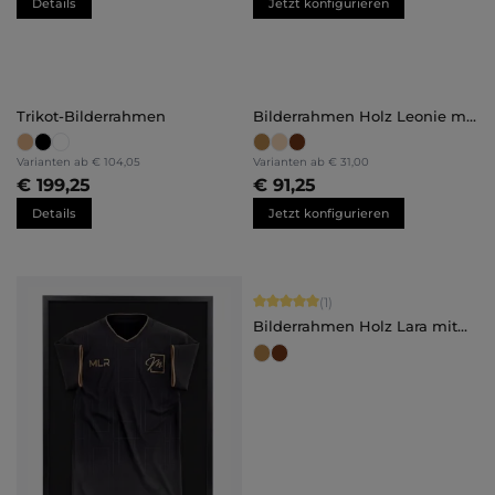
Details
Jetzt konfigurieren
Trikot-Bilderrahmen
Bilderrahmen Holz Leonie mit
Abstandsleiste
Varianten ab
€ 104,05
Varianten ab
€ 31,00
€ 199,25
€ 91,25
Details
Jetzt konfigurieren
Durchschnittliche Bewertung von 5 
(1)
Bilderrahmen Holz Lara mit
Abstandsleiste