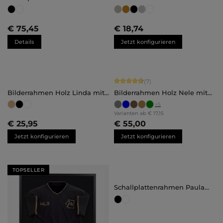
groß
Abstandsleiste
Maßanfertigung
€ 75,45
€ 18,74
Details
Jetzt konfigurieren
Durchschnittliche Bewertung von 4.
(7)
Bilderrahmen Holz Linda mit
Bilderrahmen Holz Nele mit
Abstandsleiste
Abstandsleiste
+
5
Maßanfertigung
Varianten ab
€ 17,15
€ 25,95
€ 55,00
Jetzt konfigurieren
Jetzt konfigurieren
TOPSELLER
Schallplattenrahmen Paula
klein