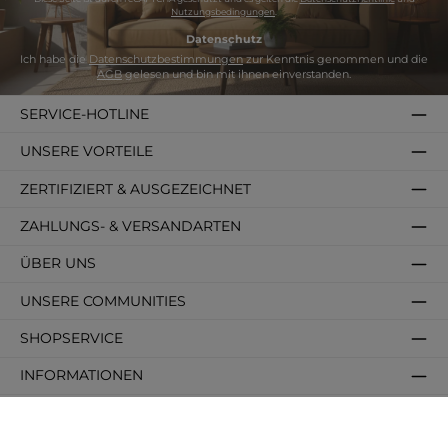
Nutzungsbedingungen
.
Datenschutz
Ich habe die
Datenschutzbestimmungen
zur Kenntnis genommen und die
AGB
gelesen und bin mit ihnen einverstanden.
SERVICE-HOTLINE
UNSERE VORTEILE
ZERTIFIZIERT & AUSGEZEICHNET
ZAHLUNGS- & VERSANDARTEN
ÜBER UNS
UNSERE COMMUNITIES
SHOPSERVICE
INFORMATIONEN
BELIEBTE KATEGORIEN