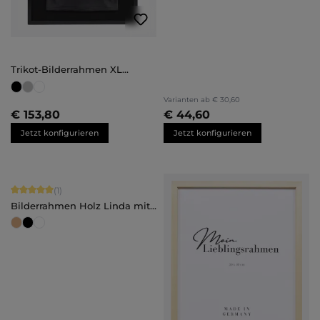
Trikot-Bilderrahmen XL
(70x100)
Varianten ab
€ 30,60
€ 153,80
€ 44,60
Jetzt konfigurieren
Jetzt konfigurieren
Durchschnittliche Bewertung von 5 von 5 Sternen
(1)
Bilderrahmen Holz Linda mit
Abstandsleiste