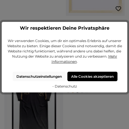
Wir respektieren Deine Privatsphäre
Bilderrahmen Holz Lea mit
Abstandsleiste
Wir verwenden Cookies, um dir ein optimales Erlebnis auf unserer
Varianten ab
€ 26,30
Varianten ab
€ 25,95
Website zu bieten. Einige dieser Cookies sind notwendig, damit die
€ 48,55
€ 66,35
Website richtig funktioniert, während andere uns dabei helfen, die
Jetzt konfigurieren
Jetzt konfigurieren
Nutzung der Website zu analysieren und zu verbessern.
Mehr
Informationen
.
Datenschutzeinstellungen
Alle Cookies akzeptieren
Durchschnittliche Bewertung von 5 
(1)
Bilderrahmen Holz Fiona mit
- Datenschutz
Abstandsleiste