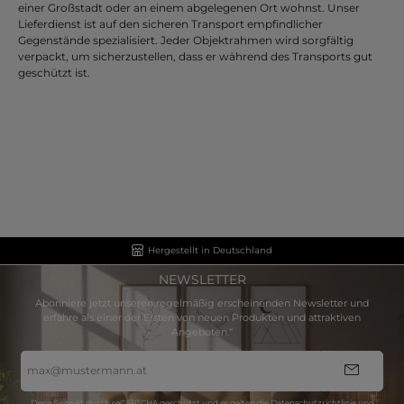
einer Großstadt oder an einem abgelegenen Ort wohnst. Unser
Lieferdienst ist auf den sicheren Transport empfindlicher
Gegenstände spezialisiert. Jeder Objektrahmen wird sorgfältig
verpackt, um sicherzustellen, dass er während des Transports gut
geschützt ist.
Hergestellt in Deutschland
NEWSLETTER
Abonniere jetzt unseren regelmäßig erscheinenden Newsletter und
erfahre als einer der Ersten von neuen Produkten und attraktiven
Angeboten.“
E-
Mail-
Adresse
*
Diese Seite ist durch reCAPTCHA geschützt und es gelten die
Datenschutzrichtlinie
und