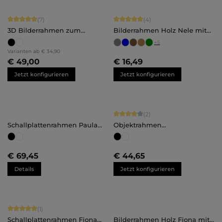
Durchschnittliche Bewertung von 5 von 5 Sternen
Durchschnittliche Bewertung von 5 
(7)
(4)
3D Bilderrahmen zum
Bilderrahmen Holz Nele mit
Befüllen
Abstandsleiste
+
5
Maßanfertigung
Varianten ab
€ 34,90
€ 49,00
€ 16,49
Jetzt konfigurieren
Jetzt konfigurieren
Durchschnittliche Bewertung von 4 
(2)
Schallplattenrahmen Paula
Objektrahmen
groß
Maßanfertigung
€ 69,45
€ 44,65
Details
Jetzt konfigurieren
Durchschnittliche Bewertung von 5 von 5 Sternen
(1)
Schallplattenrahmen Fiona
Bilderrahmen Holz Fiona mit