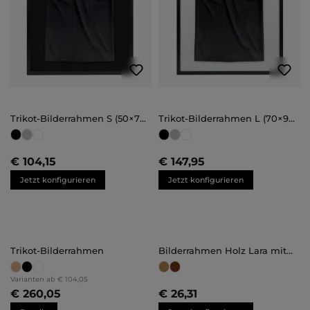
Trikot-Bilderrahmen S (50×70
Trikot-Bilderrahmen L (70×90
cm)
cm – Bestseller)
€ 104,15
€ 147,95
Jetzt konfigurieren
Jetzt konfigurieren
Trikot-Bilderrahmen
Bilderrahmen Holz Lara mit
Abstandsleiste
Maßanfertigung
Varianten ab
€ 104,05
€ 260,05
€ 26,31