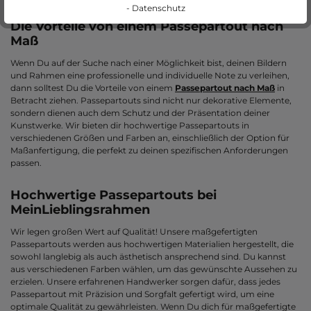
- Datenschutz
Die Vorteile von einem Passepartout nach
Maß
Wenn Du auf der Suche nach einer Möglichkeit bist, deinen Bildern
und Rahmen eine professionelle und individuelle Note zu verleihen,
dann solltest Du die Vorteile von einem
Passepartout nach Maß
in
Betracht ziehen. Passepartouts sind nicht nur dekorative Elemente,
sondern dienen auch dem Schutz und der Präsentation deiner
Kunstwerke. Wir bieten dir hochwertige Passepartouts in
verschiedenen Größen und Farben an, einschließlich der Option für
Maßanfertigung, die perfekt zu deinen spezifischen Anforderungen
passen.
Hochwertige Passepartouts bei
MeinLieblingsrahmen
Wir legen großen Wert auf Qualität! Unsere maßgefertigten
Passepartouts werden aus hochwertigen Materialien hergestellt, die
sowohl langlebig als auch ästhetisch ansprechend sind. Du kannst
aus verschiedenen Farben wählen, um das gewünschte Aussehen zu
erzielen. Unsere erfahrenen Handwerker sorgen dafür, dass jedes
Passepartout mit Präzision und Sorgfalt gefertigt wird, um eine
optimale Qualität zu gewährleisten. Wenn Du dich für maßgefertigte