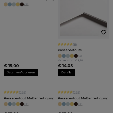
+
33
Durchschnittliche Bewertung von 5 
(11)
Passepartouts
+
31
Varianten ab
€ 8,20
€ 15,00
€ 14,05
Jetzt konfigurieren
Details
Durchschnittliche Bewertung von 4.92 von 5 Sternen
Durchschnittliche Bewertung von 4.
(292)
(292)
Passepartout Maßanfertigung
Passepartout Maßanfertigung
+
33
+
33