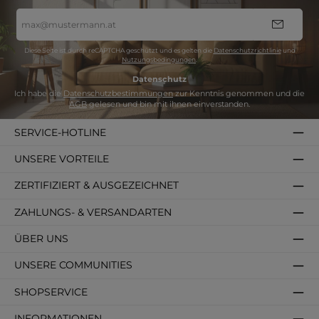
E-
Mail-
Adresse
*
Diese Seite ist durch reCAPTCHA geschützt und es gelten die
Datenschutzrichtlinie
und
Nutzungsbedingungen
.
Datenschutz
Ich habe die
Datenschutzbestimmungen
zur Kenntnis genommen und die
AGB
gelesen und bin mit ihnen einverstanden.
SERVICE-HOTLINE
UNSERE VORTEILE
ZERTIFIZIERT & AUSGEZEICHNET
ZAHLUNGS- & VERSANDARTEN
ÜBER UNS
UNSERE COMMUNITIES
SHOPSERVICE
INFORMATIONEN