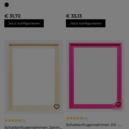
Johanna - nach Maß
Maßanfertigung
€ 31,72
€ 33,13
Jetzt konfigurieren
Jetzt konfigurieren
Durchschnittliche Bewertung von 4.
(11)
Durchschnittliche Bewertung von 5 von 5 Sternen
(3)
Schattenfugenrahmen Jill -
Schattenfugenrahmen Janina