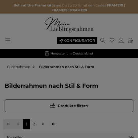
Behind the Frame 🖼️
Spare bis zu 20 % mit den Codes
FRAME10 |
FRAME15 | FRAME20
Du hast 0 P
KONFIGURATOR
Hergestellt in Deutschland
Bilderrahmen
Bilderrahmen nach Stil & Form
Bilderrahmen nach Stil & Form
Produkte filtern
Seite
Seite
1
2