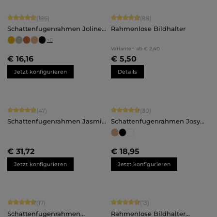
Durchschnittliche Bewertung von 4.91 von 5 Sternen
Durchschnittliche Bewertung von 4.
(186)
(88)
Schattenfugenrahmen Joline -
Rahmenlose Bildhalter
nach Maß
+
6
Varianten ab
€ 2,40
€ 16,16
€ 5,50
Jetzt konfigurieren
Details
Durchschnittliche Bewertung von 4.96 von 5 Sternen
Durchschnittliche Bewertung von 4.
(47)
(30)
Schattenfugenrahmen Jasmin
Schattenfugenrahmen Josy
- nach Maß
für Alu-Dibond oder
Hartschaumplatten - nach
Maß
€ 31,72
€ 18,95
Jetzt konfigurieren
Jetzt konfigurieren
Durchschnittliche Bewertung von 4.82 von 5 Sternen
Durchschnittliche Bewertung von 4.
(17)
(13)
Schattenfugenrahmen
Rahmenlose Bildhalter