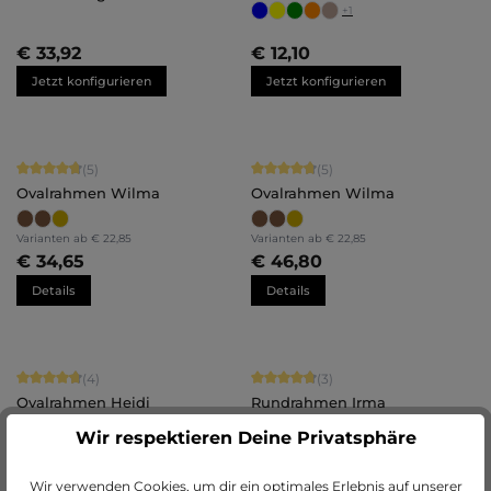
nach Maß
- nach Maß
+
1
€ 33,92
€ 12,10
Jetzt konfigurieren
Jetzt konfigurieren
Durchschnittliche Bewertung von 4.8 von 5 Sternen
Durchschnittliche Bewertung von 4.
(5)
(5)
Ovalrahmen Wilma
Ovalrahmen Wilma
Varianten ab
€ 22,85
Varianten ab
€ 22,85
€ 34,65
€ 46,80
Details
Details
Durchschnittliche Bewertung von 4.75 von 5 Sternen
Durchschnittliche Bewertung von 4.
(4)
(3)
Ovalrahmen Heidi
Rundrahmen Irma
+
1
Wir respektieren Deine Privatsphäre
Varianten ab
€ 28,75
Varianten ab
€ 29,50
€ 40,15
€ 43,50
Wir verwenden Cookies, um dir ein optimales Erlebnis auf unserer