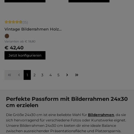
Durchschnittliche Bewertung von 4.87 von 5 Sternen
(15)
Vintage Bilderrahmen Holz
Hannah
Varianten ab
€ 18,80
€ 42,40
Jetzt konfigurieren
Seite
Seite
Seite
Seite
Seite
1
2
3
4
5
Perfekte Passform mit Bilderrahmen 24x30
cm erzielen
Die Größe 24x30 cm ist eine beliebte Wahl für
Bilderrahmen
, da sie
sich hervorragend für verschiedene Fotos oder Kunstwerke eignet.
Unsere Bilderrahmen 24x30 cm bieten dir eine ideale Balance
zwischen ausreichender Präsentationsfläche und Platzersparnis.