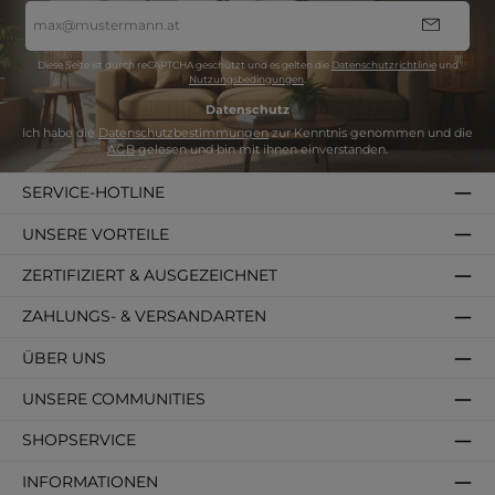
E-
Mail-
Adresse
*
Diese Seite ist durch reCAPTCHA geschützt und es gelten die
Datenschutzrichtlinie
und
Nutzungsbedingungen
.
Datenschutz
Ich habe die
Datenschutzbestimmungen
zur Kenntnis genommen und die
AGB
gelesen und bin mit ihnen einverstanden.
SERVICE-HOTLINE
UNSERE VORTEILE
ZERTIFIZIERT & AUSGEZEICHNET
ZAHLUNGS- & VERSANDARTEN
ÜBER UNS
UNSERE COMMUNITIES
SHOPSERVICE
INFORMATIONEN