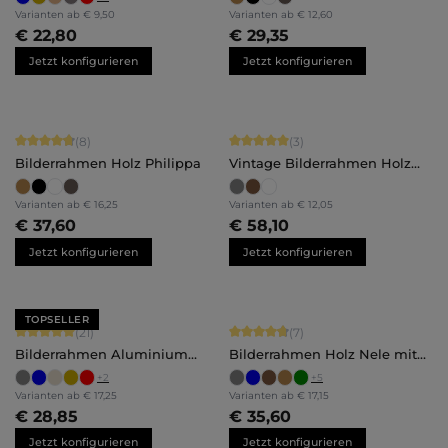
Varianten ab
€ 9,50
Varianten ab
€ 12,60
€ 22,80
€ 29,35
Jetzt konfigurieren
Jetzt konfigurieren
Durchschnittliche Bewertung von 4.75 von 5 Sternen
Durchschnittliche Bewertung von 5 
(8)
(3)
Bilderrahmen Holz Philippa
Vintage Bilderrahmen Holz
Luise
Varianten ab
€ 16,25
Varianten ab
€ 12,05
€ 37,60
€ 58,10
Jetzt konfigurieren
Jetzt konfigurieren
TOPSELLER
Durchschnittliche Bewertung von 5 von 5 Sternen
Durchschnittliche Bewertung von 4.
(21)
(7)
Bilderrahmen Aluminium
Bilderrahmen Holz Nele mit
Mika
Abstandsleiste
+
2
+
5
Varianten ab
€ 17,25
Varianten ab
€ 17,15
€ 28,85
€ 35,60
Jetzt konfigurieren
Jetzt konfigurieren