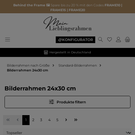
Behind the Frame 🖼️
Spare bis zu 20 % mit den Codes
FRAME10 |
FRAME15 | FRAME20
Du hast 0 P
KONFIGURATOR
Hergestellt in Deutschland
Bilderrahmen nach Gröẞe
Standard-Bilderrahmen
Bilderrahmen 24x30 cm
Bilderrahmen 24x30 cm
Produkte filtern
Seite
Seite
Seite
Seite
Seite
1
2
3
4
5