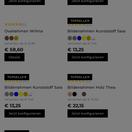
Jetzt konfigurieren
Jetzt konfigurieren
TOPSELLER
Durchschnittliche Bewertung von 4.8 von 5 Sternen
Durchschnittliche Bewertung von 4.
(5)
(85)
Ovalrahmen Wilma
Bilderrahmen Kunststoff Sara
+
7
Varianten ab
€ 22,85
Varianten ab
€ 7,45
€ 58,60
€ 13,25
Details
Jetzt konfigurieren
TOPSELLER
TOPSELLER
Durchschnittliche Bewertung von 4.71 von 5 Sternen
Durchschnittliche Bewertung von 5 
(85)
(10)
Bilderrahmen Kunststoff Sara
Bilderrahmen Holz Thea
+
7
Varianten ab
€ 7,45
Varianten ab
€ 10,30
€ 13,25
€ 22,15
Jetzt konfigurieren
Jetzt konfigurieren