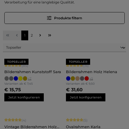
Verarbeitung für eine langlebige Qualität.
Produkte filtern
Seite
Seite
1
2
TOPSELLER
TOPSELLER
Durchschnittliche Bewertung von 4.71 von 5 Sternen
Durchschnittliche Bewertung von 4.
(85)
(15)
Bilderrahmen Kunststoff Sara
Bilderrahmen Holz Helena
+
7
+
5
Varianten ab
€ 7,45
Varianten ab
€ 9,50
€ 15,75
€ 31,60
Jetzt konfigurieren
Jetzt konfigurieren
Durchschnittliche Bewertung von 5 von 5 Sternen
Durchschnittliche Bewertung von 5 
(4)
(5)
Vintage Bilderrahmen Holz
Ovalrahmen Karla