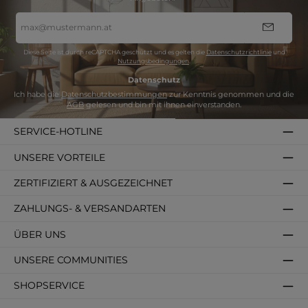
E-
Mail-
Adresse
*
Diese Seite ist durch reCAPTCHA geschützt und es gelten die
Datenschutzrichtlinie
und
Nutzungsbedingungen
.
Datenschutz
Ich habe die
Datenschutzbestimmungen
zur Kenntnis genommen und die
AGB
gelesen und bin mit ihnen einverstanden.
SERVICE-HOTLINE
UNSERE VORTEILE
ZERTIFIZIERT & AUSGEZEICHNET
ZAHLUNGS- & VERSANDARTEN
ÜBER UNS
UNSERE COMMUNITIES
SHOPSERVICE