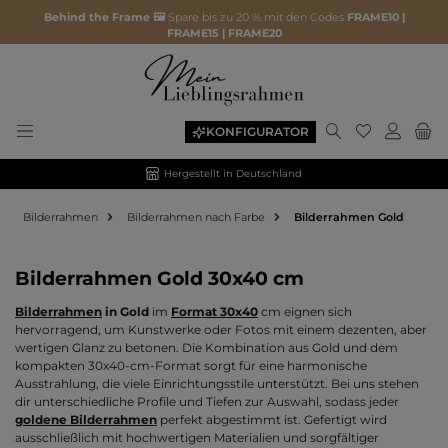
Behind the Frame 🖼️
Spare bis zu 20 % mit den Codes
FRAME10 |
FRAME15 | FRAME20
Du hast 0 P
KONFIGURATOR
Hergestellt in Deutschland
Bilderrahmen
Bilderrahmen nach Farbe
Bilderrahmen Gold
Bilderrahmen Gold 30x40 cm
Bilderrahmen
in Gold
im
Format 30x40
cm eignen sich
hervorragend, um Kunstwerke oder Fotos mit einem dezenten, aber
wertigen Glanz zu betonen. Die Kombination aus Gold und dem
kompakten 30x40-cm-Format sorgt für eine harmonische
Ausstrahlung, die viele Einrichtungsstile unterstützt. Bei uns stehen
dir unterschiedliche Profile und Tiefen zur Auswahl, sodass jeder
goldene Bilderrahmen
perfekt abgestimmt ist. Gefertigt wird
ausschließlich mit hochwertigen Materialien und sorgfältiger