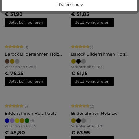
+
9
+
5
- Datenschutz
Varianten ab
€ 10,25
Varianten ab
€ 29,40
€ 31,90
€ 51,85
Jetzt konfigurieren
Jetzt konfigurieren
Durchschnittliche Bewertung von 5 von 5 Sternen
Durchschnittliche Bewertung von 5 
(11)
(1)
Barock Bilderrahmen Holz
Barock Bilderrahmen Holz
Olivia
Stella
Varianten ab
€ 28,70
Varianten ab
€ 18,00
€ 76,25
€ 61,15
Jetzt konfigurieren
Jetzt konfigurieren
Durchschnittliche Bewertung von 5 von 5 Sternen
Durchschnittliche Bewertung von 5 
(5)
(2)
Bilderrahmen Holz Paula
Bilderrahmen Holz Liv
+
8
Varianten ab
€ 11,55
Varianten ab
€ 18,30
€ 45,80
€ 63,95