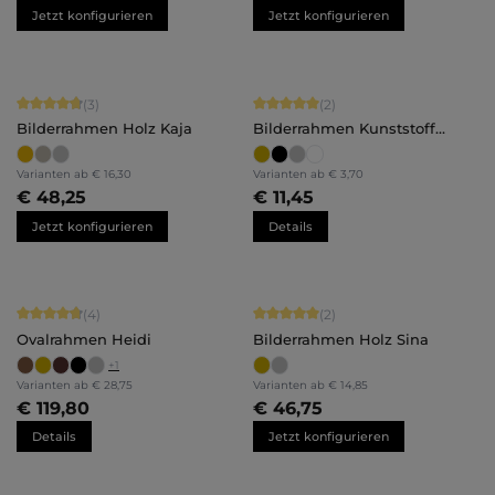
Jetzt konfigurieren
Jetzt konfigurieren
Durchschnittliche Bewertung von 4.67 von 5 Sternen
Durchschnittliche Bewertung von 5 
(3)
(2)
Bilderrahmen Holz Kaja
Bilderrahmen Kunststoff
Amalia
Varianten ab
€ 16,30
Varianten ab
€ 3,70
€ 48,25
€ 11,45
Jetzt konfigurieren
Details
Durchschnittliche Bewertung von 4.75 von 5 Sternen
Durchschnittliche Bewertung von 5 
(4)
(2)
Ovalrahmen Heidi
Bilderrahmen Holz Sina
+
1
Varianten ab
€ 28,75
Varianten ab
€ 14,85
€ 119,80
€ 46,75
Details
Jetzt konfigurieren