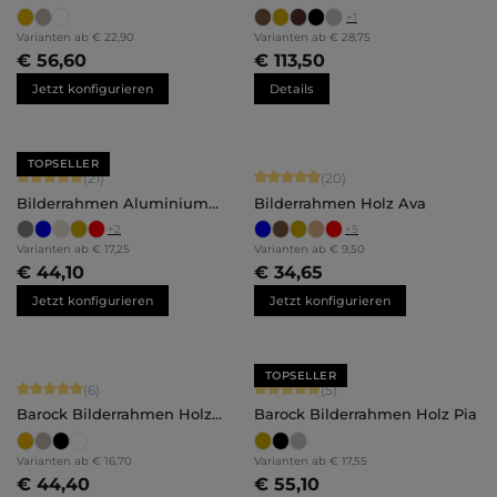
Lysann
+
1
Varianten ab
€ 22,90
Varianten ab
€ 28,75
€ 56,60
€ 113,50
Jetzt konfigurieren
Details
TOPSELLER
Durchschnittliche Bewertung von 5 von 5 Sternen
Durchschnittliche Bewertung von 4.
(21)
(20)
Bilderrahmen Aluminium
Bilderrahmen Holz Ava
Mika
+
2
+
5
Varianten ab
€ 17,25
Varianten ab
€ 9,50
€ 44,10
€ 34,65
Jetzt konfigurieren
Jetzt konfigurieren
TOPSELLER
Durchschnittliche Bewertung von 5 von 5 Sternen
Durchschnittliche Bewertung von 5 
(6)
(5)
Barock Bilderrahmen Holz
Barock Bilderrahmen Holz Pia
Naomi
Varianten ab
€ 16,70
Varianten ab
€ 17,55
€ 44,40
€ 55,10