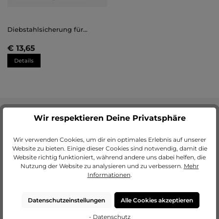
Diebstahlsicherung für
Aluminiumrahmen Luca
€ 13,65
Details
Wie eine Diebstahlsicherung Bilderrahmen
Wir respektieren Deine Privatsphäre
schützt
Wenn eine Diebstahlsicherung
Bilderrahmen
schützen soll, müssen
Wir verwenden Cookies, um dir ein optimales Erlebnis auf unserer
manchmal innovative Lösungen gefunden werden. Daher haben
Website zu bieten. Einige dieser Cookies sind notwendig, damit die
wir uns zur Aufgabe gemacht, dir eine effektive Möglichkeit zur
Website richtig funktioniert, während andere uns dabei helfen, die
Diebstahlsicherung deines Bilderrahmens anbieten zu können.
Nutzung der Website zu analysieren und zu verbessern.
Mehr
Finde heraus, wie die neueste Methode der Diebstahlsicherung
Informationen
.
Bilderrahmen schützt und somit deine sowohl emotional, als auch
finanziell wertvollen Kunstwerke sicher präsentierbar machen.
Datenschutzeinstellungen
Alle Cookies akzeptieren
- Datenschutz