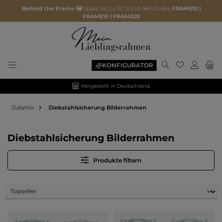
Behind the Frame 🖼️
Spare bis zu 20 % mit den Codes
FRAME10 |
FRAME15 | FRAME20
Du hast 0 P
KONFIGURATOR
Hergestellt in Deutschland
Zubehör
Diebstahlsicherung Bilderrahmen
Diebstahlsicherung Bilderrahmen
Produkte filtern