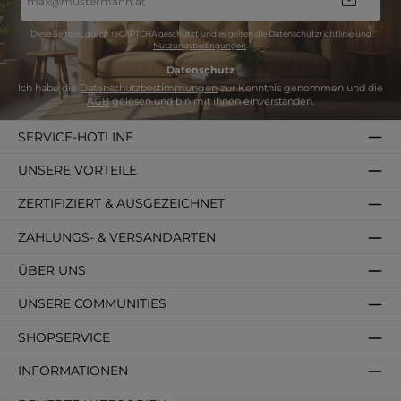
Mail-
Adresse
*
Diese Seite ist durch reCAPTCHA geschützt und es gelten die
Datenschutzrichtlinie
und
Nutzungsbedingungen
.
Datenschutz
Ich habe die
Datenschutzbestimmungen
zur Kenntnis genommen und die
AGB
gelesen und bin mit ihnen einverstanden.
SERVICE-HOTLINE
UNSERE VORTEILE
ZERTIFIZIERT & AUSGEZEICHNET
ZAHLUNGS- & VERSANDARTEN
ÜBER UNS
UNSERE COMMUNITIES
SHOPSERVICE
INFORMATIONEN