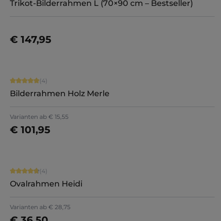
Trikot-Bilderrahmen L (70×90 cm – Bestseller)
€ 147,95
Jetzt konfigurieren
Durchschnittliche Bewertung von 5 von 5 Sternen
(4)
Bilderrahmen Holz Merle
Varianten ab
€ 15,55
€ 101,95
Jetzt konfigurieren
Durchschnittliche Bewertung von 4.75 von 5 Sternen
(4)
Ovalrahmen Heidi
+
1
Varianten ab
€ 28,75
€ 36,50