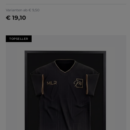
+
5
Varianten ab
€ 9,50
€ 19,10
Jetzt konfigurieren
TOPSELLER