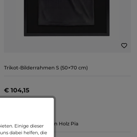
Trikot-Bilderrahmen S (50×70 cm)
€ 104,15
Jetzt konfigurieren
TOPSELLER
Durchschnittliche Bewertung von 5 von 5 Sternen
(5)
Barock Bilderrahmen Holz Pia
eten. Einige dieser
uns dabei helfen, die