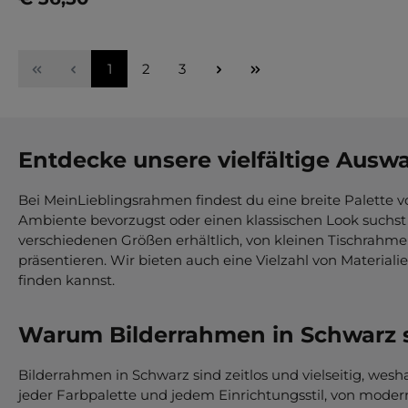
Details
Seite
Seite
Seite
1
2
3
Entdecke unsere vielfältige Ausw
Bei MeinLieblingsrahmen findest du eine breite Palette v
Ambiente bevorzugst oder einen klassischen Look suchst
verschiedenen Größen erhältlich, von kleinen Tischrahme
präsentieren. Wir bieten auch eine Vielzahl von Material
finden kannst.
Warum Bilderrahmen in Schwarz s
Bilderrahmen in Schwarz sind zeitlos und vielseitig, wes
jeder Farbpalette und jedem Einrichtungsstil, von modern b