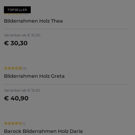
TOPSELLER
Durchschnittliche Bewertung von 5 von 5 Sternen
(10)
Bilderrahmen Holz Thea
Varianten ab
€ 10,30
€ 30,30
Jetzt konfigurieren
Durchschnittliche Bewertung von 4.89 von 5 Sternen
(9)
Bilderrahmen Holz Greta
+
8
Varianten ab
€ 13,50
€ 40,90
Jetzt konfigurieren
Durchschnittliche Bewertung von 5 von 5 Sternen
(1)
Barock Bilderrahmen Holz Daria