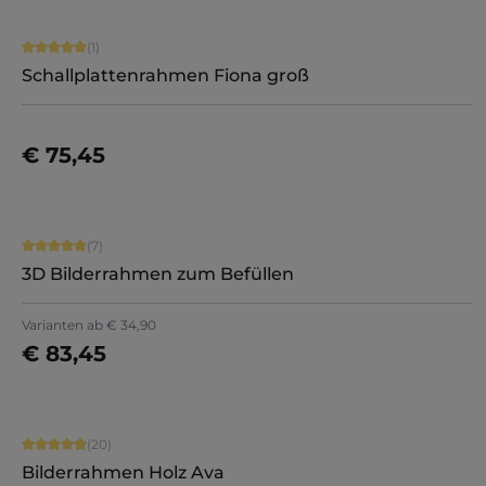
Durchschnittliche Bewertung von 5 von 5 Sternen
(1)
Schallplattenrahmen Fiona groß
€ 75,45
Details
Durchschnittliche Bewertung von 5 von 5 Sternen
(7)
3D Bilderrahmen zum Befüllen
Varianten ab
€ 34,90
€ 83,45
Jetzt konfigurieren
Durchschnittliche Bewertung von 4.9 von 5 Sternen
(20)
Bilderrahmen Holz Ava