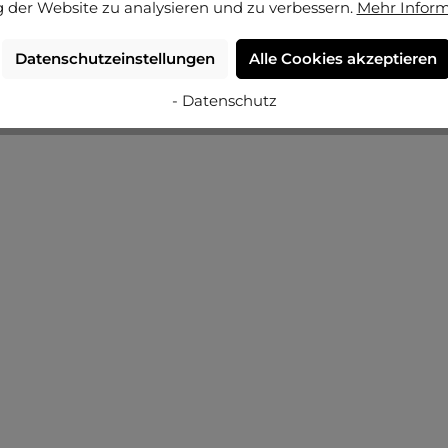
Varianten ab
€ 10,25
 der Website zu analysieren und zu verbessern.
Mehr Infor
€ 25,75
Datenschutzeinstellungen
Alle Cookies akzeptieren
- Datenschutz