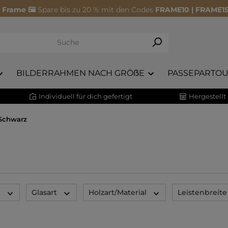
 Frame 🖼️
Spare bis zu 20 % mit den Codes
FRAME10 | FRAME15
BILDERRAHMEN NACH GRÖẞE
PASSEPARTOU
Individuell für dich gefertigt
Hergestellt
Schwarz
t
Glasart
Holzart/Material
Leistenbreite