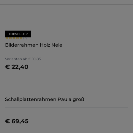
TOPSELLER
Durchschnittliche Bewertung von 4.71 von 5 Sternen
(7)
Bilderrahmen Holz Nele
+
5
Varianten ab
€ 10,85
€ 22,40
Jetzt konfigurieren
Schallplattenrahmen Paula groß
€ 69,45
Details