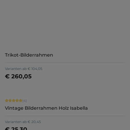
+
9
Jetzt konfigurieren
Trikot-Bilderrahmen
Varianten ab
€ 104,05
€ 260,05
Details
Durchschnittliche Bewertung von 5 von 5 Sternen
(4)
Vintage Bilderrahmen Holz Isabella
Varianten ab
€ 20,45
€ 25,30