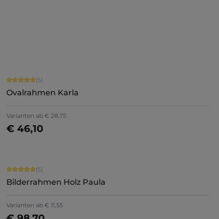
Jetzt konfigurieren
Durchschnittliche Bewertung von 5 von 5 Sternen
(5)
Ovalrahmen Karla
+
1
Varianten ab
€ 28,75
€ 46,10
Details
Durchschnittliche Bewertung von 5 von 5 Sternen
(5)
Bilderrahmen Holz Paula
+
8
Varianten ab
€ 11,55
€ 98,70