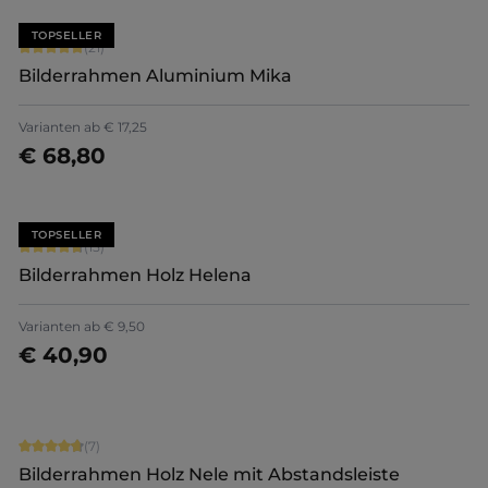
TOPSELLER
Durchschnittliche Bewertung von 5 von 5 Sternen
(21)
Bilderrahmen Aluminium Mika
+
2
Varianten ab
€ 17,25
€ 68,80
Jetzt konfigurieren
TOPSELLER
Durchschnittliche Bewertung von 4.8 von 5 Sternen
(15)
Bilderrahmen Holz Helena
+
5
Varianten ab
€ 9,50
€ 40,90
Jetzt konfigurieren
Durchschnittliche Bewertung von 4.71 von 5 Sternen
(7)
Bilderrahmen Holz Nele mit Abstandsleiste