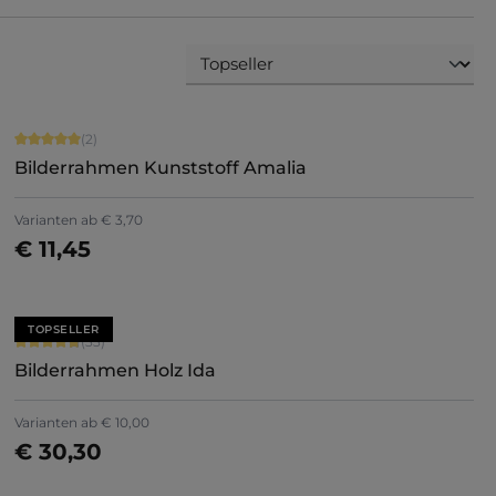
Durchschnittliche Bewertung von 5 von 5 Sternen
(2)
Bilderrahmen Kunststoff Amalia
Varianten ab
€ 3,70
€ 11,45
Details
TOPSELLER
Durchschnittliche Bewertung von 4.79 von 5 Sternen
(33)
Bilderrahmen Holz Ida
Varianten ab
€ 10,00
€ 30,30
Jetzt konfigurieren