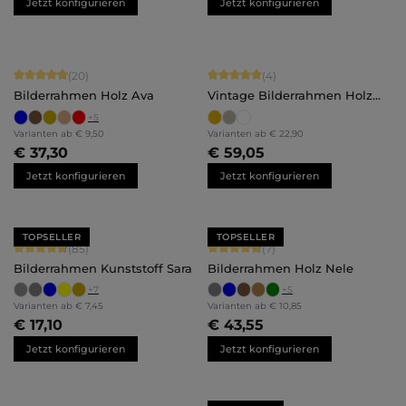
Jetzt konfigurieren
Jetzt konfigurieren
Durchschnittliche Bewertung von 4.9 von 5 Sternen
Durchschnittliche Bewertung von 5 
(20)
(4)
Bilderrahmen Holz Ava
Vintage Bilderrahmen Holz
Lysann
+
5
Varianten ab
€ 9,50
Varianten ab
€ 22,90
€ 37,30
€ 59,05
Jetzt konfigurieren
Jetzt konfigurieren
TOPSELLER
TOPSELLER
Durchschnittliche Bewertung von 4.71 von 5 Sternen
Durchschnittliche Bewertung von 4.
(85)
(7)
Bilderrahmen Kunststoff Sara
Bilderrahmen Holz Nele
+
7
+
5
Varianten ab
€ 7,45
Varianten ab
€ 10,85
€ 17,10
€ 43,55
Jetzt konfigurieren
Jetzt konfigurieren