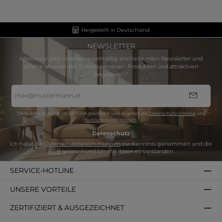
Hergestellt in Deutschland
NEWSLETTER
Abonniere jetzt unseren regelmäßig erscheinenden Newsletter und
erfahre als einer der Ersten von neuen Produkten und attraktiven
Angeboten.“
E-
Mail-
Adresse
*
Diese Seite ist durch reCAPTCHA geschützt und es gelten die
Datenschutzrichtlinie
und
Nutzungsbedingungen
.
Datenschutz
Ich habe die
Datenschutzbestimmungen
zur Kenntnis genommen und die
AGB
gelesen und bin mit ihnen einverstanden.
SERVICE-HOTLINE
UNSERE VORTEILE
ZERTIFIZIERT & AUSGEZEICHNET