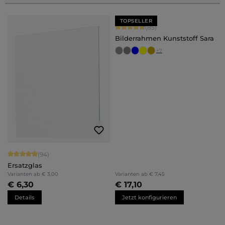
TOPSELLER
Durchschnittliche Bewertung von 4.
(85)
Bilderrahmen Kunststoff Sara
+
7
Durchschnittliche Bewertung von 4.94 von 5 Sternen
(94)
Ersatzglas
Varianten ab
€ 3,00
Varianten ab
€ 7,45
€ 6,30
€ 17,10
Details
Jetzt konfigurieren