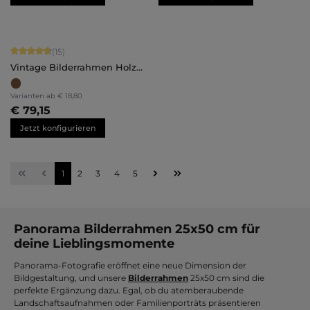
Durchschnittliche Bewertung von 4.87 von 5 Sternen
(15)
Vintage Bilderrahmen Holz
Hannah
Varianten ab
€ 18,80
€ 79,15
Jetzt konfigurieren
Seite
Seite
Seite
Seite
Seite
1
2
3
4
5
Panorama Bilderrahmen 25x50 cm für
deine Lieblingsmomente
Panorama-Fotografie eröffnet eine neue Dimension der
Bildgestaltung, und unsere
Bilderrahmen
25x50 cm sind die
perfekte Ergänzung dazu. Egal, ob du atemberaubende
Landschaftsaufnahmen oder Familienporträts präsentieren