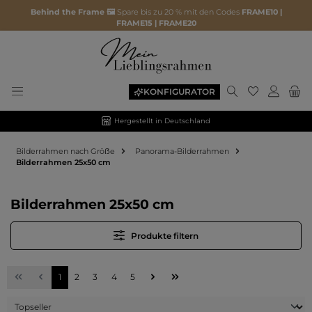
Behind the Frame 🖼️
Spare bis zu 20 % mit den Codes
FRAME10 |
FRAME15 | FRAME20
Du hast 0 P
KONFIGURATOR
Hergestellt in Deutschland
Bilderrahmen nach Gröẞe
Panorama-Bilderrahmen
Bilderrahmen 25x50 cm
Bilderrahmen 25x50 cm
Produkte filtern
Seite
Seite
Seite
Seite
Seite
1
2
3
4
5