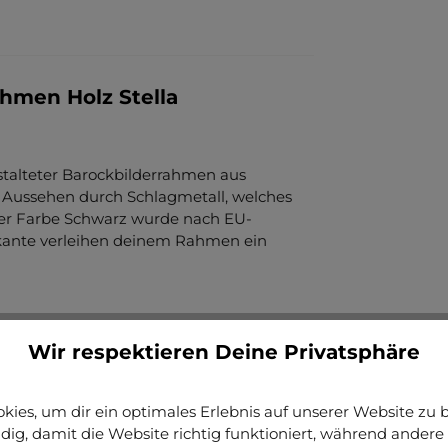
hmen Holz Stella
estalteter Barockbilderrahmen aus
hr Aussehen durch Schlagmetall, welches
er Farbe Schwarz wurde nach EU-
erlkante verleihen deinem Rahmen ein
Wir respektieren Deine Privatsphäre
ies, um dir ein optimales Erlebnis auf unserer Website zu bi
ig, damit die Website richtig funktioniert, während andere 