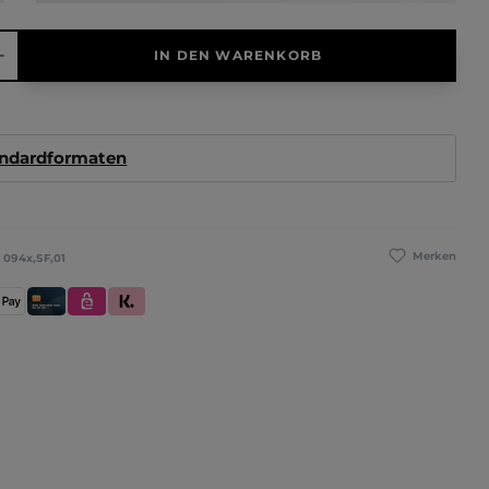
hl: Gib den gewünschten Wert ein oder benutze die Schaltfläche
IN DEN WARENKORB
andardformaten
Merken
:
094x,SF,01
se
pple Pay
Kredit- und Debitkarte
eps
Klarna (Rechnung / Ratenkauf / Sofort)