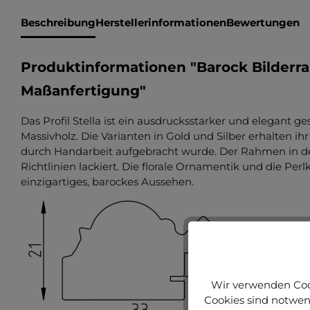
Beschreibung
Herstellerinformationen
Bewertungen
Produktinformationen "Barock Bilderra
Maßanfertigung"
Das Profil Stella ist ein ausdrucksstarker und elegant g
Massivholz. Die Varianten in Gold und Silber erhalten i
durch Handarbeit aufgebracht wurde. Der Rahmen in d
Richtlinien lackiert. Die florale Ornamentik und die P
einzigartiges, barockes Aussehen.
Wir verwenden Cook
Cookies sind notwend