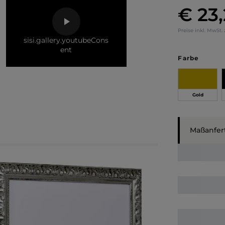
€ 23
Regulärer Pr
Preise inkl. MwSt.
sisi.gallery.youtubeCons
ent
auswä
Farbe
Gold
Maßanfer