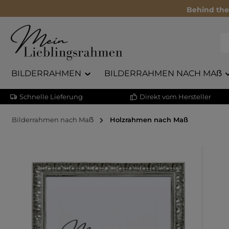
Behind the
BILDERRAHMEN
BILDERRAHMEN NACH MAẞ
Schnelle Lieferung
Direkt vom Hersteller
Bilderrahmen nach Maẞ
Holzrahmen nach Maß
Bildergalerie überspringen