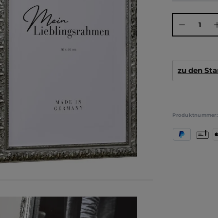
Produkt Anza
zu den St
Produktnummer
PayPal
Vorkas
A