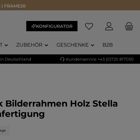
 | FRAME20
KONFIGURATOR
T
ZUBEHÖR
GESCHENKE
B2B
 in Deutschland
Kundenservice +43 (0)720 817050
 Bilderrahmen Holz Stella
fertigung
tage