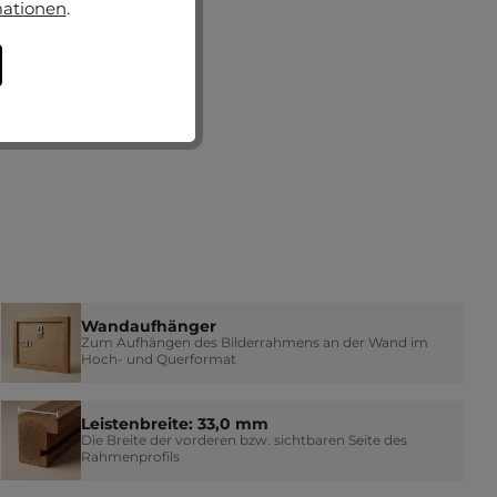
mationen
.
Wandaufhänger
Zum Aufhängen des Bilderrahmens an der Wand im
Hoch- und Querformat
Leistenbreite: 33,0 mm
Die Breite der vorderen bzw. sichtbaren Seite des
Rahmenprofils