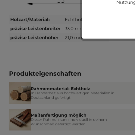
Nutzung
Holzart/Material:
Echtholz, Kiefer
präzise Leistenbreite:
33,0 mm
präzise Leistenhöhe:
21,0 mm
Produkteigenschaften
Rahmenmaterial: Echtholz
In Handarbeit aus hochwertigen Materialien in
Deutschland gefertigt
Maßanfertigung möglich
Dieser Rahmen kann individuell in deinem
Wunschmaß gefertigt werden