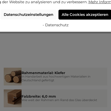
 der Website zu analysieren und zu verbessern.
Mehr Infor
Datenschutzeinstellungen
Alle Cookies akzeptieren
- Datenschutz
Rahmenmaterial: Kiefer
In Handarbeit aus hochwertigen Materialien in
Deutschland gefertigt
Falzbreite: 6,0 mm
Wie weit der Rahmen am Rand das Glas überdeckt