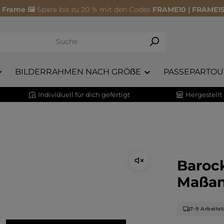
 Frame 🖼️
Spare bis zu 20 % mit den Codes
FRAME10 | FRAME15
BILDERRAHMEN NACH GRÖẞE
PASSEPARTOU
Individuell für dich gefertigt
Hergestellt
Barock
Maßan
7-9 Arbeits