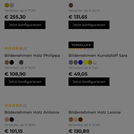
Victoria
Irene
Varianten ab
€ 77,50
Varianten ab
€ 25,10
€ 255,30
€ 131,65
Jetzt konfigurieren
Jetzt konfigurieren
TOPSELLER
Durchschnittliche Bewertung von 4.75 von 5 Sternen
Durchschnittliche Bewertung von 4.
(8)
(85)
Bilderrahmen Holz Philippa
Bilderrahmen Kunststoff Sara
+
7
Varianten ab
€ 16,25
Varianten ab
€ 7,45
€ 108,90
€ 49,05
Jetzt konfigurieren
Jetzt konfigurieren
Durchschnittliche Bewertung von 5 von 5 Sternen
(3)
Bilderrahmen Holz Antonia
Bilderrahmen Holz Leonie
Varianten ab
€ 18,30
Varianten ab
€ 22,60
€ 101,15
€ 130,80