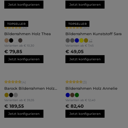
Jetzt konfigurieren
Jetzt konfigurieren
TOPSELLER
TOPSELLER
Durchschnittliche Bewertung von 5 von 5 Sternen
Durchschnittliche Bewertung von 4.
(10)
(85)
Bilderrahmen Holz Thea
Bilderrahmen Kunststoff Sara
+
7
Varianten ab
€ 10,30
Varianten ab
€ 7,45
€ 79,85
€ 49,05
Jetzt konfigurieren
Jetzt konfigurieren
Durchschnittliche Bewertung von 4.75 von 5 Sternen
Durchschnittliche Bewertung von 5 
(4)
(3)
Barock Bilderrahmen Holz
Bilderrahmen Holz Annelie
Valentina
Varianten ab
€ 39,35
Varianten ab
€ 12,40
€ 189,55
€ 82,40
Jetzt konfigurieren
Jetzt konfigurieren