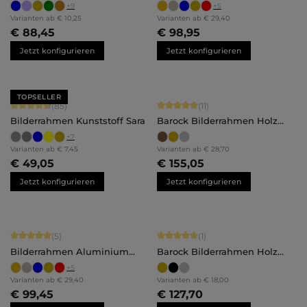
Luca
+
9
+
5
Varianten ab
€ 10,25
Varianten ab
€ 29,40
€ 88,45
€ 98,95
Jetzt konfigurieren
Jetzt konfigurieren
TOPSELLER
Durchschnittliche Bewertung von 4.71 von 5 Sternen
Durchschnittliche Bewertung von 5 
(85)
(11)
Bilderrahmen Kunststoff Sara
Barock Bilderrahmen Holz
Olivia
+
7
Varianten ab
€ 7,45
Varianten ab
€ 28,70
€ 49,05
€ 155,05
Jetzt konfigurieren
Jetzt konfigurieren
Durchschnittliche Bewertung von 5 von 5 Sternen
Durchschnittliche Bewertung von 5 
(5)
(1)
Bilderrahmen Aluminium
Barock Bilderrahmen Holz
Luca
Stella
+
5
Varianten ab
€ 29,40
Varianten ab
€ 18,00
€ 99,45
€ 127,70