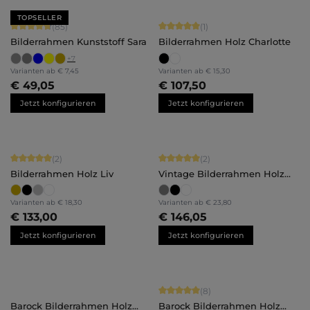
TOPSELLER
Durchschnittliche Bewertung von 4.71 von 5 Sternen
Durchschnittliche Bewertung von 5 
(85)
(1)
Bilderrahmen Kunststoff Sara
Bilderrahmen Holz Charlotte
+
7
Varianten ab
€ 7,45
Varianten ab
€ 15,30
€ 49,05
€ 107,50
Jetzt konfigurieren
Jetzt konfigurieren
Durchschnittliche Bewertung von 5 von 5 Sternen
Durchschnittliche Bewertung von 5 
(2)
(2)
Bilderrahmen Holz Liv
Vintage Bilderrahmen Holz
Insa
Varianten ab
€ 18,30
Varianten ab
€ 23,80
€ 133,00
€ 146,05
Jetzt konfigurieren
Jetzt konfigurieren
Durchschnittliche Bewertung von 5 
(8)
Barock Bilderrahmen Holz
Barock Bilderrahmen Holz