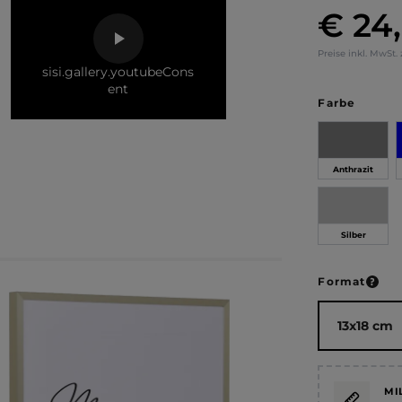
€ 24
Regulärer Pr
Preise inkl. MwSt.
sisi.gallery.youtubeCons
ent
auswä
Farbe
Anthrazit
Silber
ausw
Format
MI