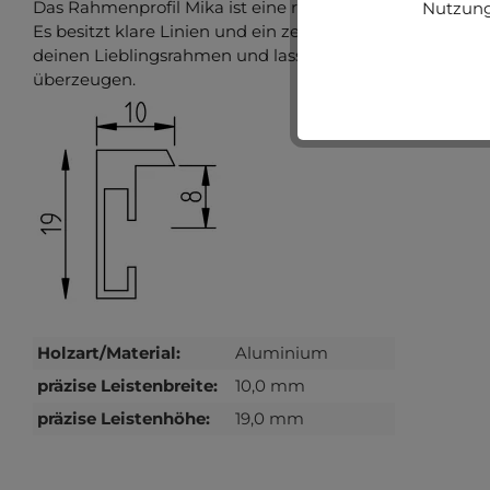
Das Rahmenprofil Mika ist eine robuste, stabile Alumini
Nutzung
Es besitzt klare Linien und ein zeitloses, modernes, Desig
deinen Lieblingsrahmen und lass dich vom hervorragend
überzeugen.
Holzart/Material:
Aluminium
präzise Leistenbreite:
10,0 mm
präzise Leistenhöhe:
19,0 mm