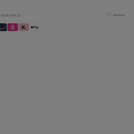
Merken
:
0120,1318,33
se
redit- und Debitkarte
eps
Klarna (Rechnung / Ratenkauf / Sofort)
Apple Pay