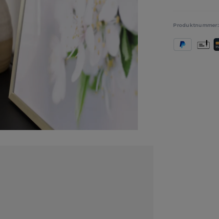
Produktnummer
PayPal
Vorkas
K