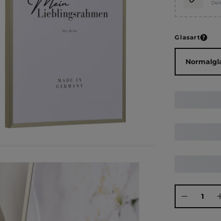
Dei
ausw
Glasart
Produkt Anza