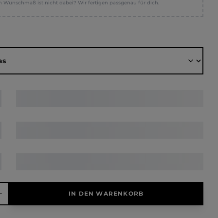
n Wunschmaß ist nicht dabei? Wir fertigen passgenau für dich.
ählen
hl: Gib den gewünschten Wert ein oder benutze die Schaltfläche
IN DEN WARENKORB