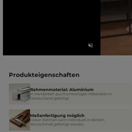
Produkteigenschaften
Rahmenmaterial: Aluminium
In Handarbeit aus hochwertigen Materialien in
Deutschland gefertigt
Maßanfertigung möglich
Dieser Rahmen kann individuell in deinem
Wunschmaß gefertigt werden