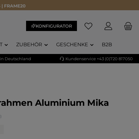
 | FRAME20
KONFIGURATOR
T
ZUBEHÖR
GESCHENKE
B2B
 in Deutschland
Kundenservice +43 (0)720 817050
rrahmen Aluminium Mika
liche Bewertung von 5 von 5 Sternen
1)
n