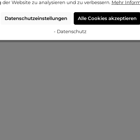
umleiste mit einer eloxierten Oberfläche.
 der Website zu analysieren und zu verbessern.
Mehr Infor
n. Finde in der Farbvielfalt dieser Leiste
en Preis-Leistungsverhältnis
Datenschutzeinstellungen
Alle Cookies akzeptieren
- Datenschutz