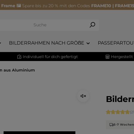
 Frame 🖼️
Spare bis zu 20 % mit den Codes
FRAME10 | FRAME15
BILDERRAHMEN NACH GRÖẞE
PASSEPARTOU
Individuell für dich gefertigt
Hergestellt
en aus Aluminium
Bilde
Durchschnitt
(2
5-7 Woche