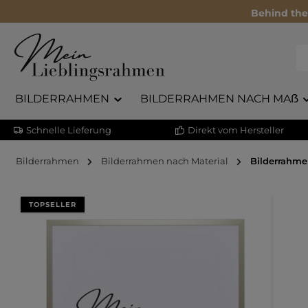
Behind the
BILDERRAHMEN
BILDERRAHMEN NACH MAẞ
Schnelle Lieferung
Direkt vom Hersteller
Bilderrahmen
Bilderrahmen nach Material
Bilderrahm
Bildergalerie überspringen
TOPSELLER