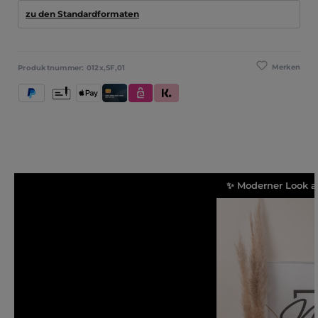
zu den Standardformaten
Merken
Produktnummer:
012x,SF,01
PayPal
Vorkasse
Apple Pay
Kredit- und Debitkarte
eps
Klarna (Rechnung / Ratenkauf / Sofort)
✨ Moderner Look 