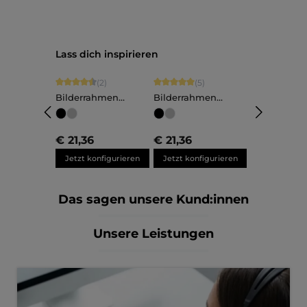
Produktgalerie überspringen
Lass dich inspirieren
Durchschnittliche Bewertung von 4.5 von 5 Sternen
Durchschnittliche Bewertung von 5 v
(2)
(5)
Bilderrahmen
Bilderrahmen
Aluminium Noah
Aluminium Costa
Maßanfertigung
Maßanfertigung
€ 21,36
€ 21,36
Jetzt konfigurieren
Jetzt konfigurieren
Das sagen unsere Kund:innen
Unsere Leistungen