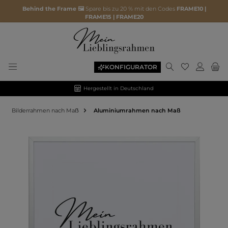
Behind the Frame 🖼️
Spare bis zu 20 % mit den Codes
FRAME10 |
FRAME15 | FRAME20
KONFIGURATOR
Hergestellt in Deutschland
Bilderrahmen nach Maẞ
Aluminiumrahmen nach Maß
Bildergalerie überspringen