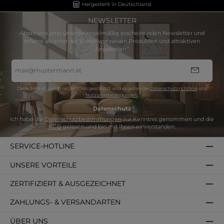
Hergestellt in Deutschland
NEWSLETTER
Abonniere jetzt unseren regelmäßig erscheinenden Newsletter und
erfahre als einer der Ersten von neuen Produkten und attraktiven
Angeboten.“
E-
Mail-
Adresse
*
Diese Seite ist durch reCAPTCHA geschützt und es gelten die
Datenschutzrichtlinie
und
Nutzungsbedingungen
.
Datenschutz
Ich habe die
Datenschutzbestimmungen
zur Kenntnis genommen und die
AGB
gelesen und bin mit ihnen einverstanden.
SERVICE-HOTLINE
UNSERE VORTEILE
ZERTIFIZIERT & AUSGEZEICHNET
ZAHLUNGS- & VERSANDARTEN
ÜBER UNS