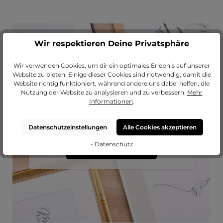
Wir respektieren Deine Privatsphäre
Wir verwenden Cookies, um dir ein optimales Erlebnis auf unserer
Website zu bieten. Einige dieser Cookies sind notwendig, damit die
Website richtig funktioniert, während andere uns dabei helfen, die
Passendes Passepartout?
Nutzung der Website zu analysieren und zu verbessern.
Mehr
Informationen
.
Erweitere deinen Rahmen mit einem
hochwertigen Passepartout von
MeinLieblingsrahmen.
Datenschutzeinstellungen
Alle Cookies akzeptieren
- Datenschutz
zu unseren Passepartouts