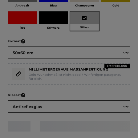
Anthrazit
Blau
Champagner
Gold
Silber
Rot
Schwarz
auswählen
Format
EMPFEHLUNG
MILLIMETERGENAUE MASSANFERTIGUNG
Dein Wunschmaß ist nicht dabei? Wir fertigen passgenau
für dich.
auswählen
Glasart