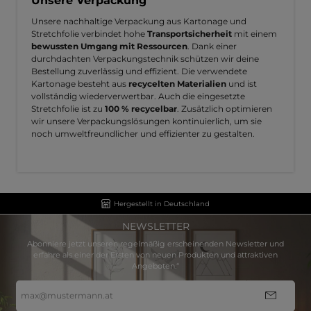
Unsere Verpackung
Unsere nachhaltige Verpackung aus Kartonage und
Stretchfolie verbindet hohe
Transportsicherheit
mit einem
bewussten Umgang mit Ressourcen
. Dank einer
durchdachten Verpackungstechnik schützen wir deine
Bestellung zuverlässig und effizient. Die verwendete
Kartonage besteht aus
recycelten Materialien
und ist
vollständig wiederverwertbar. Auch die eingesetzte
Stretchfolie ist zu
100 % recycelbar
. Zusätzlich optimieren
wir unsere Verpackungslösungen kontinuierlich, um sie
noch umweltfreundlicher und effizienter zu gestalten.
Hergestellt in Deutschland
NEWSLETTER
Abonniere jetzt unseren regelmäßig erscheinenden Newsletter und
erfahre als einer der Ersten von neuen Produkten und attraktiven
Angeboten.“
E-
Mail-
Adresse