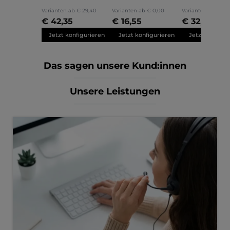
Varianten ab
€ 29,40
Varianten ab
€ 0,00
Varianten ab
€ 25
€ 42,35
€ 16,55
€ 32,05
Jetzt konfigurieren
Jetzt konfigurieren
Jetzt konfigu
Das sagen unsere Kund:innen
Unsere Leistungen