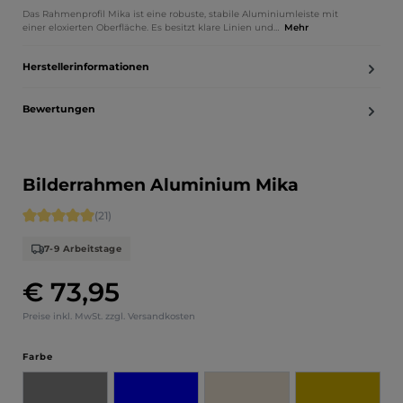
Das Rahmenprofil Mika ist eine robuste, stabile Aluminiumleiste mit
einer eloxierten Oberfläche. Es besitzt klare Linien und…
Mehr
Herstellerinformationen
Bewertungen
Bilderrahmen Aluminium Mika
Durchschnittliche Bewertung von 5 von 5 Sternen
(21)
7-9 Arbeitstage
€ 73,95
Regulärer Preis:
Preise inkl. MwSt. zzgl. Versandkosten
auswählen
Farbe