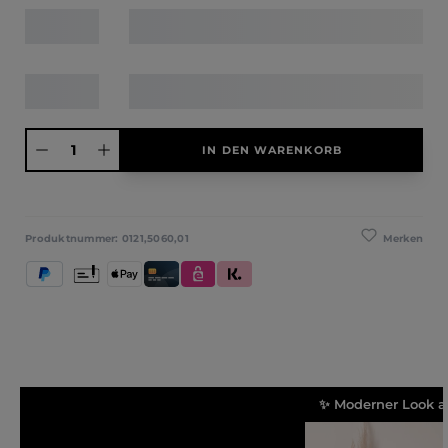
Produkt Anzahl: Gib den gewünschten Wert ein oder benutze die Schaltfläche
IN DEN WARENKORB
Merken
Produktnummer:
0121,5060,01
PayPal
Vorkasse
Apple Pay
Kredit- und Debitkarte
eps
Klarna (Rechnung / Ratenkauf / Sofort)
✨ Moderner Look 