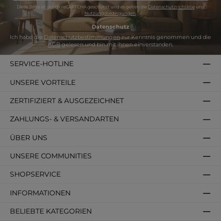
*
Diese Seite ist durch reCAPTCHA geschützt und es gelten die
Datenschutzrichtlinie
und
Nutzungsbedingungen
.
Datenschutz
Ich habe die
Datenschutzbestimmungen
zur Kenntnis genommen und die
AGB
gelesen und bin mit ihnen einverstanden.
SERVICE-HOTLINE
UNSERE VORTEILE
ZERTIFIZIERT & AUSGEZEICHNET
ZAHLUNGS- & VERSANDARTEN
ÜBER UNS
UNSERE COMMUNITIES
SHOPSERVICE
INFORMATIONEN
BELIEBTE KATEGORIEN