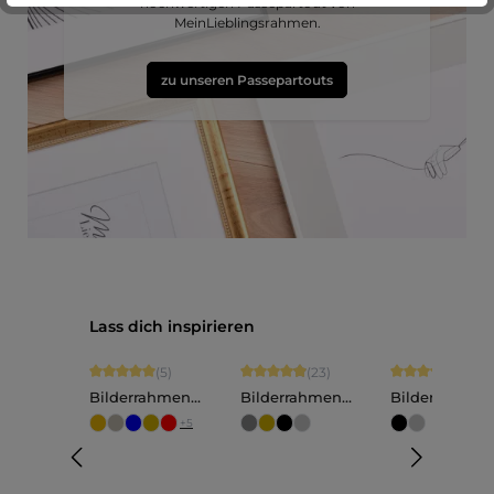
hochwertigen Passepartout von
MeinLieblingsrahmen.
zu unseren Passepartouts
Produktgalerie überspringen
Lass dich inspirieren
Durchschnittliche Bewertung von 5 von 5 Sternen
Durchschnittliche Bewertung von 4.91
Durchschnittli
(5)
(23)
(14)
Bilderrahmen
Bilderrahmen
Bilderrahmen
Aluminium Luca
Aluminium Noah
Aluminium C
+
5