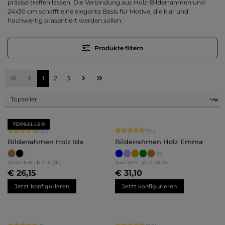
präzise treffen lassen. Die Verbindung aus Holz-Bilderrahmen und
24x30 cm schafft eine elegante Basis für Motive, die klar und
hochwertig präsentiert werden sollen.
Produkte filtern
Seite
Seite
Seite
1
2
3
TOPSELLER
Durchschnittliche Bewertung von 4.79 von 5 Sternen
Durchschnittliche Bewertung von 4.
(33)
(14)
Bilderrahmen Holz Ida
Bilderrahmen Holz Emma
+
9
Varianten ab
€ 10,00
Varianten ab
€ 10,25
€ 26,15
€ 31,10
Jetzt konfigurieren
Jetzt konfigurieren