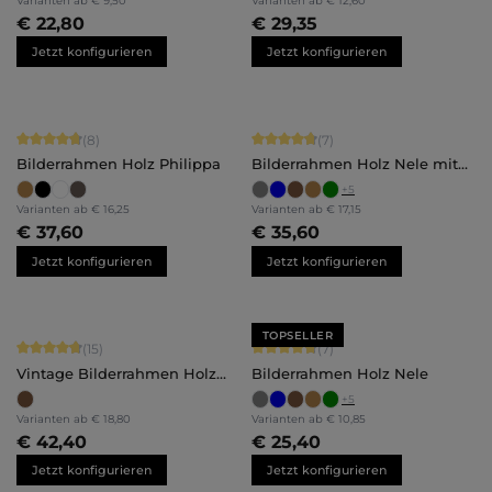
Varianten ab
€ 9,50
Varianten ab
€ 12,60
€ 22,80
€ 29,35
Jetzt konfigurieren
Jetzt konfigurieren
Durchschnittliche Bewertung von 4.75 von 5 Sternen
Durchschnittliche Bewertung von 4.
(8)
(7)
Bilderrahmen Holz Philippa
Bilderrahmen Holz Nele mit
Abstandsleiste
+
5
Varianten ab
€ 16,25
Varianten ab
€ 17,15
€ 37,60
€ 35,60
Jetzt konfigurieren
Jetzt konfigurieren
TOPSELLER
Durchschnittliche Bewertung von 4.87 von 5 Sternen
Durchschnittliche Bewertung von 4.
(15)
(7)
Vintage Bilderrahmen Holz
Bilderrahmen Holz Nele
Hannah
+
5
Varianten ab
€ 18,80
Varianten ab
€ 10,85
€ 42,40
€ 25,40
Jetzt konfigurieren
Jetzt konfigurieren