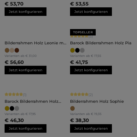
€ 53,70
€ 53,55
Jetzt konfigurieren
Jetzt konfigurieren
TOPSELLER
Durchschnittliche Bewertung von 5 
(5)
Bilderrahmen Holz Leonie mit
Barock Bilderrahmen Holz Pia
Abstandsleiste
Varianten ab
€ 31,00
Varianten ab
€ 17,55
€ 56,60
€ 41,75
Jetzt konfigurieren
Jetzt konfigurieren
Durchschnittliche Bewertung von 5 von 5 Sternen
Durchschnittliche Bewertung von 5 
(1)
(2)
Barock Bilderrahmen Holz
Bilderrahmen Holz Sophie
Daria
Varianten ab
€ 17,95
Varianten ab
€ 19,35
€ 46,30
€ 38,30
Jetzt konfigurieren
Jetzt konfigurieren