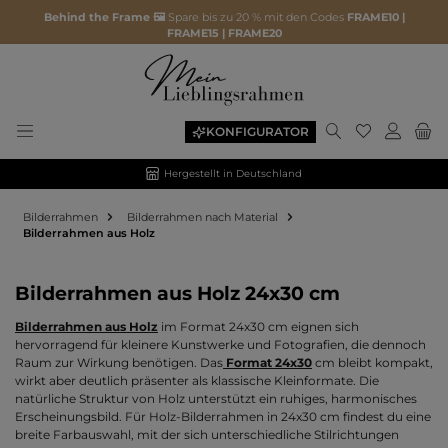
Behind the Frame 🖼️
Spare bis zu 20 % mit den Codes
FRAME10 |
FRAME15 | FRAME20
Du hast 0 P
KONFIGURATOR
Hergestellt in Deutschland
Bilderrahmen
Bilderrahmen nach Material
Bilderrahmen aus Holz
Bilderrahmen aus Holz 24x30 cm
Bilderrahmen aus Holz
im Format 24x30 cm eignen sich
hervorragend für kleinere Kunstwerke und Fotografien, die dennoch
Raum zur Wirkung benötigen. Das
Format 24x30
cm bleibt kompakt,
wirkt aber deutlich präsenter als klassische Kleinformate. Die
natürliche Struktur von Holz unterstützt ein ruhiges, harmonisches
Erscheinungsbild. Für Holz-Bilderrahmen in 24x30 cm findest du eine
breite Farbauswahl, mit der sich unterschiedliche Stilrichtungen