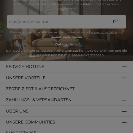
erfahre als einer der Ersten von neuen Produkten und attraktiven
Angeboten.“
E-
Mail-
Adresse
*
Diese Seite ist durch reCAPTCHA geschützt und es gelten die
Datenschutzrichtlinie
und
Nutzungsbedingungen
.
Datenschutz
Ich habe die
Datenschutzbestimmungen
zur Kenntnis genommen und die
AGB
gelesen und bin mit ihnen einverstanden.
SERVICE-HOTLINE
UNSERE VORTEILE
ZERTIFIZIERT & AUSGEZEICHNET
ZAHLUNGS- & VERSANDARTEN
ÜBER UNS
UNSERE COMMUNITIES