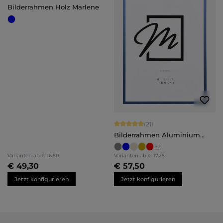
Bilderrahmen Holz Marlene
Durchschnittliche Bewertung von 5 
(21)
Bilderrahmen Aluminium
Mika
+
2
Varianten ab
€ 16,50
Varianten ab
€ 17,25
€ 49,30
€ 57,50
Jetzt konfigurieren
Jetzt konfigurieren