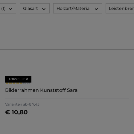
t
(1)
Glasart
Holzart/Material
Leistenbrei
TOPSELLER
Durchschnittliche Bewertung von 4.71 von 5 Sternen
(85)
Bilderrahmen Kunststoff Sara
+
7
Varianten ab
€ 7,45
€ 10,80
Jetzt konfigurieren