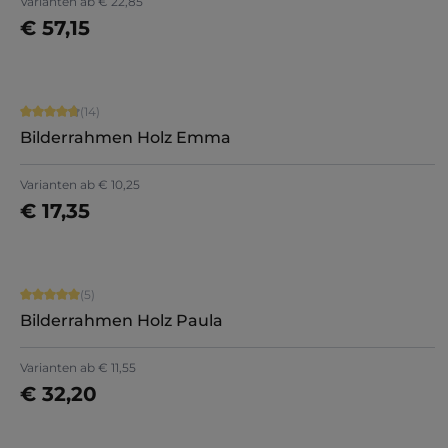
Varianten ab
€ 22,85
€ 57,15
Details
Durchschnittliche Bewertung von 4.86 von 5 Sternen
(14)
Bilderrahmen Holz Emma
+
9
Varianten ab
€ 10,25
€ 17,35
Jetzt konfigurieren
Durchschnittliche Bewertung von 5 von 5 Sternen
(5)
Bilderrahmen Holz Paula
+
8
Varianten ab
€ 11,55
€ 32,20
Jetzt konfigurieren