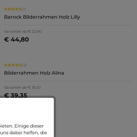
Durchschnittliche Bewertung von 5 von 5 Sternen
(1)
Barock Bilderrahmen Holz Lilly
Varianten ab
€ 22,90
€ 44,80
Jetzt konfigurieren
Durchschnittliche Bewertung von 5 von 5 Sternen
(3)
Bilderrahmen Holz Alina
Varianten ab
€ 19,50
€ 39,35
eten. Einige dieser
uns dabei helfen, die