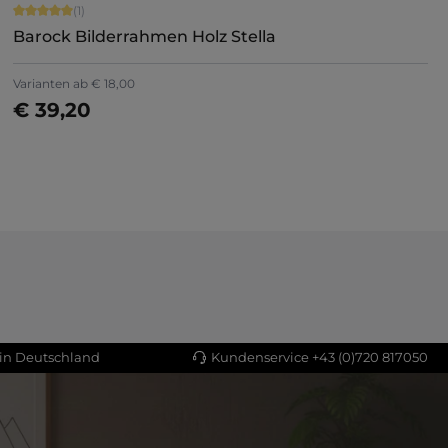
Durchschnittliche Bewertung von 5 von 5 Sternen
(1)
Barock Bilderrahmen Holz Stella
Varianten ab
€ 18,00
€ 39,20
Jetzt konfigurieren
 in Deutschland
Kundenservice +43 (0)720 817050