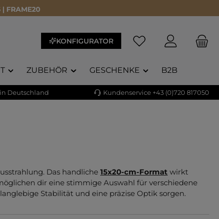
 | FRAME20
Du hast 0 Produkte a
KONFIGURATOR
T
ZUBEHÖR
GESCHENKE
B2B
 in Deutschland
Kundenservice +43 (0)720 817050
usstrahlung. Das handliche
15x20-cm-Format
wirkt
möglichen dir eine stimmige Auswahl für verschiedene
langlebige Stabilität und eine präzise Optik sorgen.