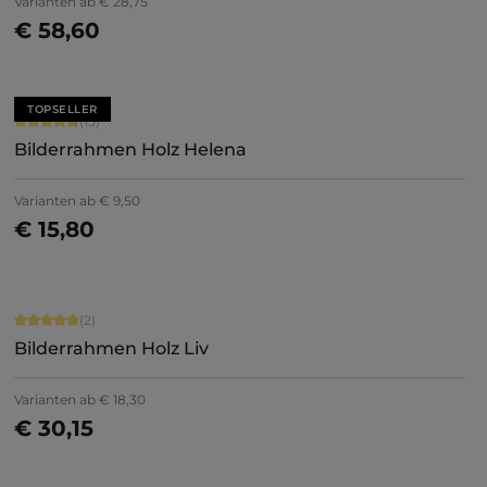
Varianten ab
€ 28,75
€ 58,60
Details
TOPSELLER
Durchschnittliche Bewertung von 4.8 von 5 Sternen
(15)
Bilderrahmen Holz Helena
+
5
Varianten ab
€ 9,50
€ 15,80
Jetzt konfigurieren
Durchschnittliche Bewertung von 5 von 5 Sternen
(2)
Bilderrahmen Holz Liv
Varianten ab
€ 18,30
€ 30,15
Jetzt konfigurieren