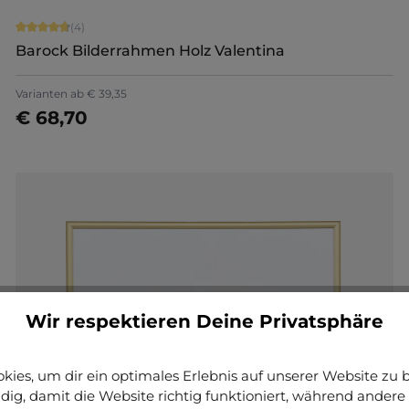
Durchschnittliche Bewertung von 4.75 von 5 Sternen
(4)
Barock Bilderrahmen Holz Valentina
Varianten ab
€ 39,35
€ 68,70
Jetzt konfigurieren
Wir respektieren Deine Privatsphäre
ies, um dir ein optimales Erlebnis auf unserer Website zu bi
ig, damit die Website richtig funktioniert, während andere 