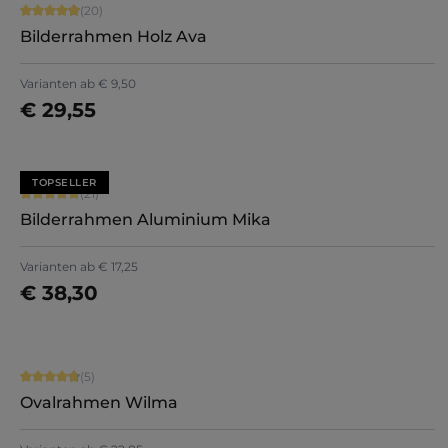
Durchschnittliche Bewertung von 4.9 von 5 Sternen
(20)
Bilderrahmen Holz Ava
+
5
Varianten ab
€ 9,50
€ 29,55
Jetzt konfigurieren
TOPSELLER
Durchschnittliche Bewertung von 5 von 5 Sternen
(21)
Bilderrahmen Aluminium Mika
+
2
Varianten ab
€ 17,25
€ 38,30
Jetzt konfigurieren
Durchschnittliche Bewertung von 4.8 von 5 Sternen
(5)
Ovalrahmen Wilma