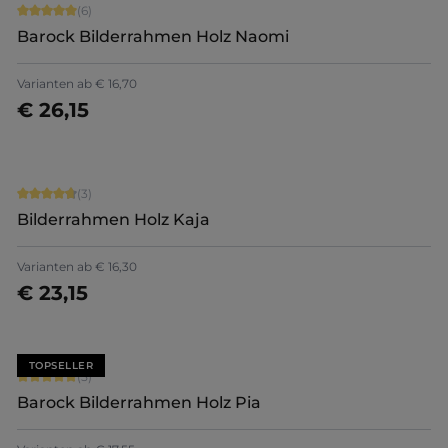
Durchschnittliche Bewertung von 5 von 5 Sternen
(6)
Barock Bilderrahmen Holz Naomi
Varianten ab
€ 16,70
€ 26,15
Jetzt konfigurieren
Durchschnittliche Bewertung von 4.67 von 5 Sternen
(3)
Bilderrahmen Holz Kaja
Varianten ab
€ 16,30
€ 23,15
Jetzt konfigurieren
TOPSELLER
Durchschnittliche Bewertung von 5 von 5 Sternen
(5)
Barock Bilderrahmen Holz Pia