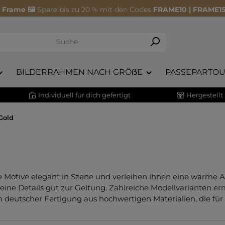
 Frame 🖼️
Spare bis zu 20 % mit den Codes
FRAME10 | FRAME15
BILDERRAHMEN NACH GRÖẞE
PASSEPARTOU
Individuell für dich gefertigt
Hergestellt
Gold
 Motive elegant in Szene und verleihen ihnen eine warme A
e Details gut zur Geltung. Zahlreiche Modellvarianten er
n deutscher Fertigung aus hochwertigen Materialien, die für 