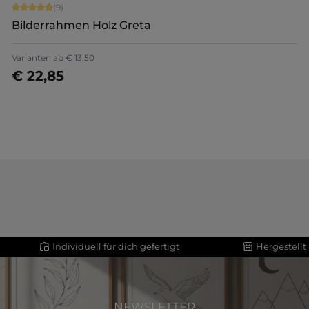
Durchschnittliche Bewertung von 4.89 von 5 Sternen
(9)
Bilderrahmen Holz Greta
+
8
Varianten ab
€ 13,50
€ 22,85
Jetzt konfigurieren
Individuell für dich gefertigt
Hergestellt
NEWSLETTER