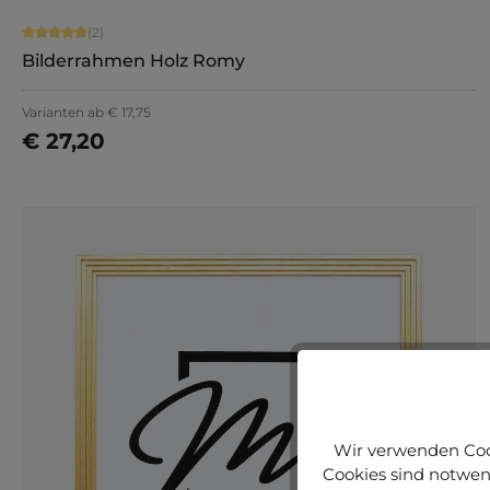
Durchschnittliche Bewertung von 5 von 5 Sternen
(2)
Bilderrahmen Holz Romy
Varianten ab
€ 17,75
€ 27,20
Jetzt konfigurieren
Wir verwenden Cook
Cookies sind notwend