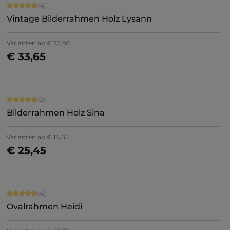
Durchschnittliche Bewertung von 5 von 5 Sternen
(4)
Vintage Bilderrahmen Holz Lysann
Varianten ab
€ 22,90
€ 33,65
Jetzt konfigurieren
Durchschnittliche Bewertung von 5 von 5 Sternen
(2)
Bilderrahmen Holz Sina
Varianten ab
€ 14,85
€ 25,45
Jetzt konfigurieren
Durchschnittliche Bewertung von 4.75 von 5 Sternen
(4)
Ovalrahmen Heidi
+
1