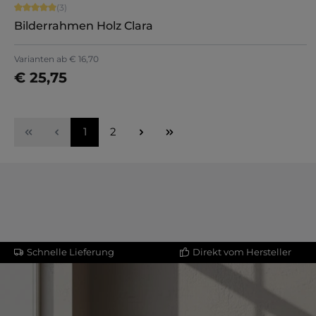
Durchschnittliche Bewertung von 5 von 5 Sternen
(3)
Bilderrahmen Holz Clara
Varianten ab
€ 16,70
€ 25,75
Jetzt konfigurieren
Seite
Seite
1
2
Schnelle Lieferung
Direkt vom Hersteller