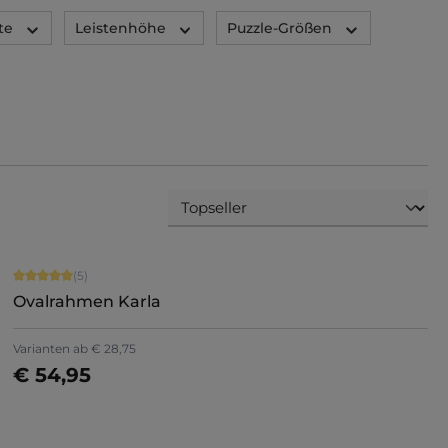
te
Leistenhöhe
Puzzle-Größen
Durchschnittliche Bewertung von 5 von 5 Sternen
(5)
Ovalrahmen Karla
+
1
Varianten ab
€ 28,75
€ 54,95
Details