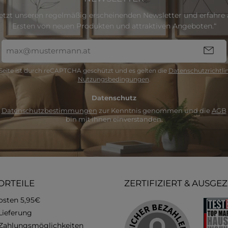
etzt unseren regelmäßig erscheinenden Newsletter und erfahre a
Ersten von neuen Produkten und attraktiven Angeboten.“
E-
Mail-
Adresse
Seite ist durch reCAPTCHA geschützt und es gelten die
Datenschutzrichtlin
*
Nutzungsbedingungen
.
Datenschutz
e
Datenschutzbestimmungen
zur Kenntnis genommen und die
AGB
bin mit ihnen einverstanden.
ORTEILE
ZERTIFIZIERT & AUSGE
osten 5,95€
Lieferung
 Zahlungsmöglichkeiten