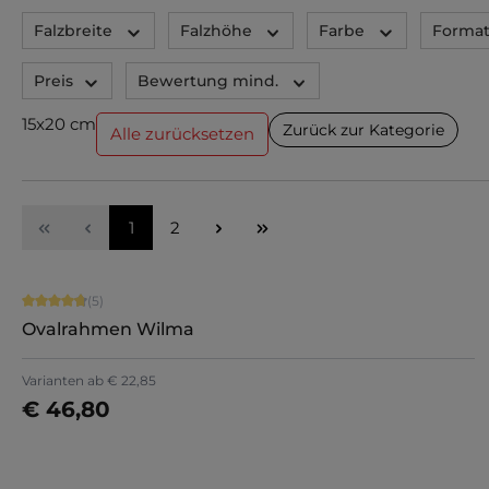
Falzbreite
Falzhöhe
Farbe
Forma
Preis
Bewertung mind.
15x20 cm
Zurück zur Kategorie
Alle zurücksetzen
Seite
Seite
1
2
Durchschnittliche Bewertung von 4.8 von 5 Sternen
(5)
Ovalrahmen Wilma
Varianten ab
€ 22,85
€ 46,80
Details