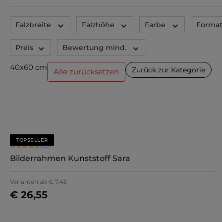
Falzbreite
Falzhöhe
Farbe
Forma
Preis
Bewertung mind.
40x60 cm
Zurück zur Kategorie
Alle zurücksetzen
TOPSELLER
Durchschnittliche Bewertung von 4.71 von 5 Sternen
(85)
Bilderrahmen Kunststoff Sara
+
7
Varianten ab
€ 7,45
€ 26,55
Jetzt konfigurieren