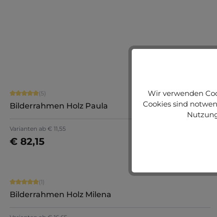
+
5
Jetzt konfigurieren
Durchschnittliche Bewertung von 5 von 5 Sternen
Wir verwenden Cook
(5)
Cookies sind notwend
Bilderrahmen Holz Paula
Nutzung
+
8
Varianten ab
€ 11,55
€ 82,15
Jetzt konfigurieren
Durchschnittliche Bewertung von 5 von 5 Sternen
(1)
Bilderrahmen Holz Milena