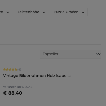
te
Leistenhöhe
Puzzle-Größen
Durchschnittliche Bewertung von 5 von 5 Sternen
(4)
Vintage Bilderrahmen Holz Isabella
Varianten ab
€ 20,45
€ 88,40
Jetzt konfigurieren