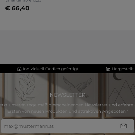
Varianten ab
€ 10,25
€ 66,40
Jetzt konfigurieren
Individuell für dich gefertigt
Hergestellt
NEWSLETTER
etzt unseren regelmäßig erscheinenden Newsletter und erfahre a
Ersten von neuen Produkten und attraktiven Angeboten.“
E-
Mail-