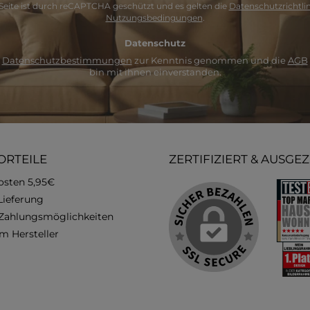
Adresse
Seite ist durch reCAPTCHA geschützt und es gelten die
Datenschutzrichtlin
*
Nutzungsbedingungen
.
Datenschutz
e
Datenschutzbestimmungen
zur Kenntnis genommen und die
AGB
bin mit ihnen einverstanden.
ORTEILE
ZERTIFIZIERT & AUSGE
osten 5,95€
Lieferung
 Zahlungsmöglichkeiten
m Hersteller