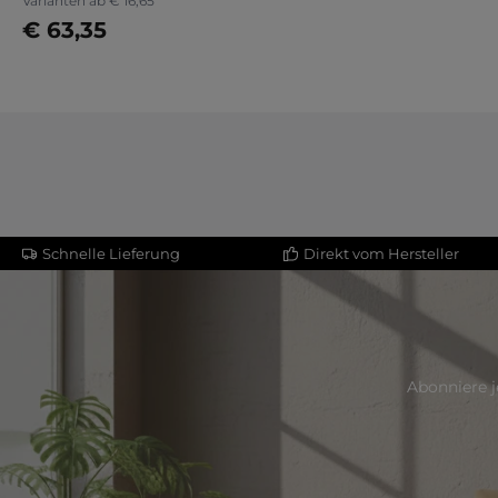
Varianten ab
€ 16,65
€ 63,35
Jetzt konfigurieren
Schnelle Lieferung
Direkt vom Hersteller
Abonniere j