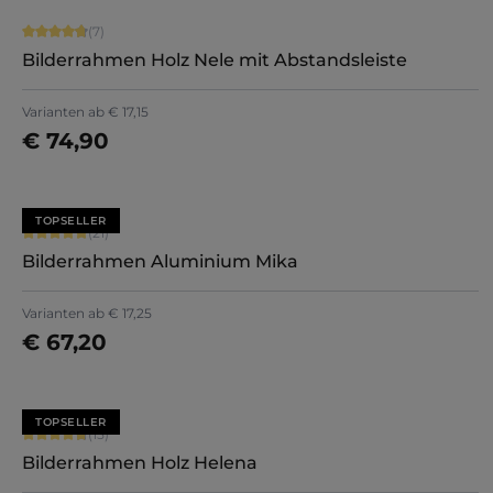
Durchschnittliche Bewertung von 4.71 von 5 Sternen
(7)
Bilderrahmen Holz Nele mit Abstandsleiste
+
5
Varianten ab
€ 17,15
€ 74,90
Jetzt konfigurieren
TOPSELLER
Durchschnittliche Bewertung von 5 von 5 Sternen
(21)
Bilderrahmen Aluminium Mika
+
2
Varianten ab
€ 17,25
€ 67,20
Jetzt konfigurieren
TOPSELLER
Durchschnittliche Bewertung von 4.8 von 5 Sternen
(15)
Bilderrahmen Holz Helena