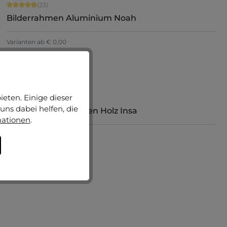
Durchschnittliche Bewertung von 4.91 von 5 Sternen
(23)
Bilderrahmen Aluminium Noah
Varianten ab
€ 0,00
€ 70,90
Jetzt konfigurieren
Durchschnittliche Bewertung von 5 von 5 Sternen
eten. Einige dieser
(2)
uns dabei helfen, die
Vintage Bilderrahmen Holz Insa
mationen
.
Varianten ab
€ 23,80
€ 122,75
Jetzt konfigurieren