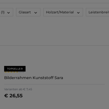
t
(1)
Glasart
Holzart/Material
Leistenbrei
TOPSELLER
Durchschnittliche Bewertung von 4.71 von 5 Sternen
(85)
Bilderrahmen Kunststoff Sara
+
7
Varianten ab
€ 7,45
€ 26,55
Jetzt konfigurieren