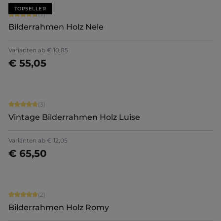
TOPSELLER
Durchschnittliche Bewertung von 4.71 von 5 Sternen
(7)
Bilderrahmen Holz Nele
+
5
Varianten ab
€ 10,85
€ 55,05
Jetzt konfigurieren
Durchschnittliche Bewertung von 5 von 5 Sternen
(3)
Vintage Bilderrahmen Holz Luise
Varianten ab
€ 12,05
€ 65,50
Jetzt konfigurieren
Durchschnittliche Bewertung von 5 von 5 Sternen
(2)
Bilderrahmen Holz Romy