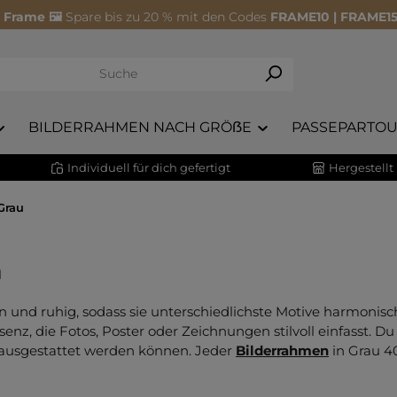
 Frame 🖼️
Spare bis zu 20 % mit den Codes
FRAME10 | FRAME15
BILDERRAHMEN NACH GRÖẞE
PASSEPARTOU
Individuell für dich gefertigt
Hergestellt
Grau
m
nd ruhig, sodass sie unterschiedlichste Motive harmonisc
senz, die Fotos, Poster oder Zeichnungen stilvoll einfasst. D
 ausgestattet werden können. Jeder
Bilderrahmen
in Grau 4