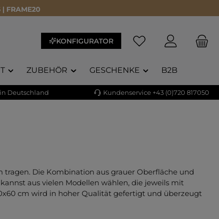
 | FRAME20
Du hast 0 Produkte a
KONFIGURATOR
T
ZUBEHÖR
GESCHENKE
B2B
 in Deutschland
Kundenservice +43 (0)720 817050
h tragen. Die Kombination aus grauer Oberfläche und
u kannst aus vielen Modellen wählen, die jeweils mit
0x60 cm wird in hoher Qualität gefertigt und überzeugt