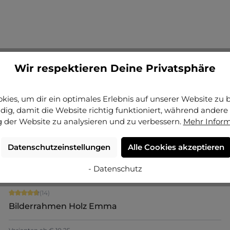
Jetzt konfigurieren
Wir respektieren Deine Privatsphäre
ies, um dir ein optimales Erlebnis auf unserer Website zu bi
ig, damit die Website richtig funktioniert, während andere 
Bilderrahmen Aluminium Mika Brandschutz
 der Website zu analysieren und zu verbessern.
Mehr Infor
Zertifikat A1
Varianten ab
€ 47,00
Datenschutzeinstellungen
Alle Cookies akzeptieren
€ 279,40
Details
- Datenschutz
Durchschnittliche Bewertung von 4.86 von 5 Sternen
(14)
Bilderrahmen Holz Emma
+
9