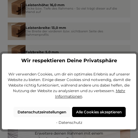
Leistenhöhe: 16,0 mm
Dicke bzw. Tiefe des Rahmens - So viel trägt dieser auf die
Wand auf
Leistenbreite: 13,0 mm
Die Breite der vorderen bzw. sichtbaren Seite des
Rahmenprofils
Falzbreite: 5,0 mm
Wie weit der Rahmen am Rand das Glas überdeckt
Wir respektieren Deine Privatsphäre
Wir verwenden Cookies, um dir ein optimales Erlebnis auf unserer
Website zu bieten. Einige dieser Cookies sind notwendig, damit die
Website richtig funktioniert, während andere uns dabei helfen, die
Nutzung der Website zu analysieren und zu verbessern.
Mehr
Informationen
.
Datenschutzeinstellungen
Alle Cookies akzeptieren
- Datenschutz
Passendes Passepartout?
Erweitere deinen Rahmen mit einem