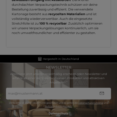
durchdachten Verpackungstechnik schützen wir deine
Bestellung zuverlässig und effizient. Die verwendete
Kartonage besteht aus
recycelten Materialien
und ist
vollständig wiederverwertbar. Auch die eingesetzte
Stretchfolie ist zu
100 % recycelbar
. Zusätzlich optimieren
wir unsere Verpackungslösungen kontinuierlich, um sie
noch umweltfreundlicher und effizienter zu gestalten.
Hergestellt in Deutschland
NEWSLETTER
Abonniere jetzt unseren regelmäßig erscheinenden Newsletter und
erfahre als einer der Ersten von neuen Produkten und attraktiven
Angeboten.“
E-
Mail-
Adresse
*
Diese Seite ist durch reCAPTCHA geschützt und es gelten die
Datenschutzrichtlinie
und
Nutzungsbedingungen
.
Datenschutz