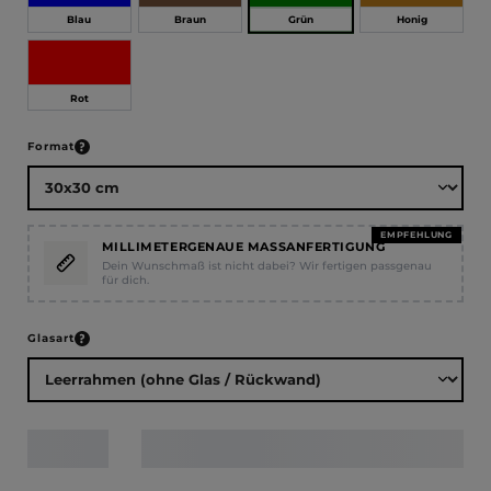
Grün
Blau
Braun
Honig
Rot
auswählen
Format
EMPFEHLUNG
MILLIMETERGENAUE MASSANFERTIGUNG
Dein Wunschmaß ist nicht dabei? Wir fertigen passgenau
für dich.
auswählen
Glasart