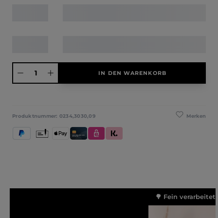
Produkt Anzahl: Gib den gewünschten Wert ein oder benutze die Schaltfläche
IN DEN WARENKORB
Merken
Produktnummer:
0234,3030,09
PayPal
Vorkasse
Apple Pay
Kredit- und Debitkarte
eps
Klarna (Rechnung / Ratenkauf / Sofort)
🌳 Fein verarbeitet