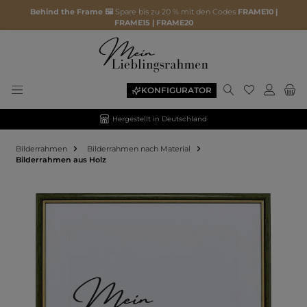
Behind the Frame 🖼️
Spare bis zu 20 % mit den Codes
FRAME10 |
FRAME15 | FRAME20
KONFIGURATOR
Hergestellt in Deutschland
Bilderrahmen
Bilderrahmen nach Material
Bilderrahmen aus Holz
Bildergalerie überspringen