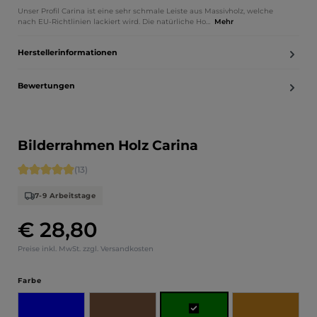
Unser Profil Carina ist eine sehr schmale Leiste aus Massivholz, welche
nach EU-Richtlinien lackiert wird. Die natürliche Ho…
Mehr
Herstellerinformationen
Bewertungen
Bilderrahmen Holz Carina
Durchschnittliche Bewertung von 5 von 5 Sternen
(13)
7-9 Arbeitstage
€ 28,80
Regulärer Preis:
Preise inkl. MwSt. zzgl. Versandkosten
auswählen
Farbe