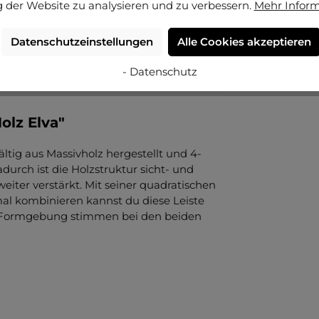
 der Website zu analysieren und zu verbessern.
Mehr Infor
Datenschutzeinstellungen
Alle Cookies akzeptieren
- Datenschutz
olz Elva"
ältig aus Massivholz hergestellt und 4-
durch ist die Holzstruktur sicht- und
weiter verstärkt. Mit seiner quadratischen
al kombinieren kannst du diese Leiste
nd Formgebung stimmen bei den beiden