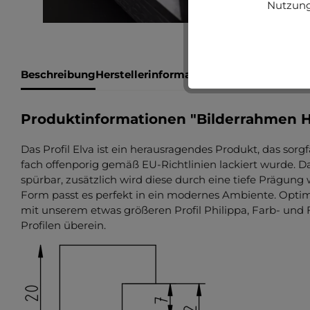
Nutzung
Beschreibung
Herstellerinformationen
Bewertungen
Produktinformationen "Bilderrahmen H
Das Profil Elva ist ein herausragendes Produkt, das sorgf
fach offenporig gemäß EU-Richtlinien lackiert wurde. Da
spürbar, zusätzlich wird diese durch eine tiefe Prägung 
Form passt es perfekt in ein modernes Ambiente. Optim
mit unserem etwas größeren Profil Philippa, Farb- u
Profilen überein.