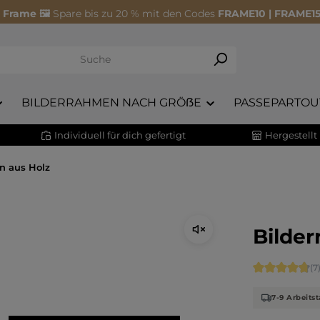
 Frame 🖼️
Spare bis zu 20 % mit den Codes
FRAME10 | FRAME15
BILDERRAHMEN NACH GRÖẞE
PASSEPARTOU
Individuell für dich gefertigt
Hergestellt
n aus Holz
Bilder
Durchschnitt
(7
7-9 Arbeits