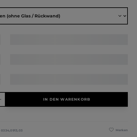
ählen
hl: Gib den gewünschten Wert ein oder benutze die Schaltfläche
IN DEN WARENKORB
Merken
:
0334,0913,03