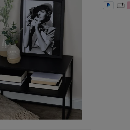
PayPal
Vorkas
K