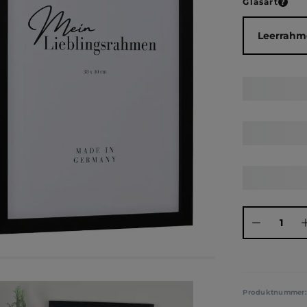
ausw
Glasart
Produkt Anza
Produktnummer