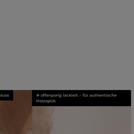
luss
✳️ offenporig lackiert – für authentische
Holzoptik