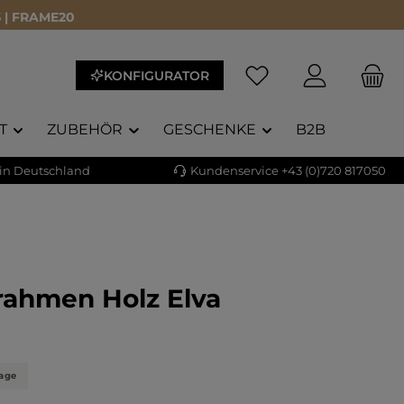
 | FRAME20
KONFIGURATOR
T
ZUBEHÖR
GESCHENKE
B2B
 in Deutschland
Kundenservice +43 (0)720 817050
rahmen Holz Elva
liche Bewertung von 4.86 von 5 Sternen
)
tage