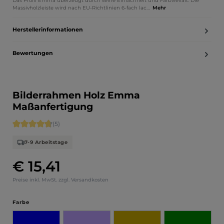
Das Profil Emma überzeugt durch seine Einfachheit und Farbvielfalt. Die
Massivholzleiste wird nach EU-Richtlinien 6-fach lac…
Mehr
Herstellerinformationen
Bewertungen
Bilderrahmen Holz Emma
Maßanfertigung
Durchschnittliche Bewertung von 4.8 von 5 Sternen
(5)
7-9 Arbeitstage
€ 15,41
Regulärer Preis:
Preise inkl. MwSt. zzgl. Versandkosten
auswählen
Farbe