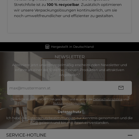
Stretchfolie ist zu
100 % recycelbar
. Zusätzlich optimieren
wir unsere Verpackungslösungen kontinuierlich, um sie
noch umweltfreundlicher und effizienter zu gestalten.
Hergestellt in Deutschland
NEWSLETTER
Abonniere jetzt unseren regelmäßig erscheinenden Newsletter und
erfahre als einer der Ersten von neuen Produkten und attraktiven
Angeboten.“
E-
Mail-
Adresse
*
Diese Seite ist durch reCAPTCHA geschützt und es gelten die
Datenschutzrichtlinie
und
Nutzungsbedingungen
.
Datenschutz
Ich habe die
Datenschutzbestimmungen
zur Kenntnis genommen und die
AGB
gelesen und bin mit ihnen einverstanden.
SERVICE-HOTLINE