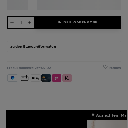
Produkt Anzahl: Gib den gewünschten Wert ein oder benutze die Schaltfläche
IN DEN WARENKORB
zu den Standardformaten
Merken
Produktnummer:
237x,SF,32
PayPal
Vorkasse
Apple Pay
Kredit- und Debitkarte
eps
Klarna (Rechnung / Ratenkauf / Sofort)
🌳 Aus echtem Mass