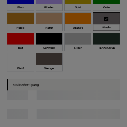
Blau
Flieder
Gold
Grün
Platin
Honig
Natur
Orange
Rot
Schwarz
Silber
Tannengrün
Weiß
Wenge
Maßanfertigung