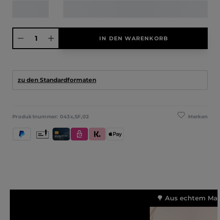
Produkt Anzahl: Gib den gewünschten Wert ein oder benutze die Schaltfläche
IN DEN WARENKORB
zu den Standardformaten
Merken
Produktnummer:
043x,SF,02
PayPal
Vorkasse
Kredit- und Debitkarte
eps
Klarna (Rechnung / Ratenkauf / Sofort)
Apple Pay
🌳 Aus echtem Mass