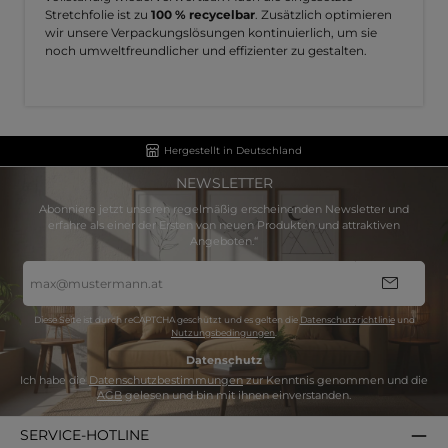
Stretchfolie ist zu
100 % recycelbar
. Zusätzlich optimieren
wir unsere Verpackungslösungen kontinuierlich, um sie
noch umweltfreundlicher und effizienter zu gestalten.
Hergestellt in Deutschland
NEWSLETTER
Abonniere jetzt unseren regelmäßig erscheinenden Newsletter und
erfahre als einer der Ersten von neuen Produkten und attraktiven
Angeboten.“
E-
Mail-
Adresse
*
Diese Seite ist durch reCAPTCHA geschützt und es gelten die
Datenschutzrichtlinie
und
Nutzungsbedingungen
.
Datenschutz
Ich habe die
Datenschutzbestimmungen
zur Kenntnis genommen und die
AGB
gelesen und bin mit ihnen einverstanden.
SERVICE-HOTLINE