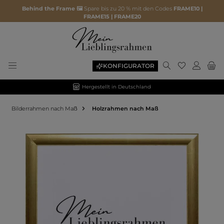
Behind the Frame 🖼️
Spare bis zu 20 % mit den Codes
FRAME10 |
FRAME15 | FRAME20
KONFIGURATOR
Hergestellt in Deutschland
Bilderrahmen nach Maẞ
Holzrahmen nach Maß
Bildergalerie überspringen