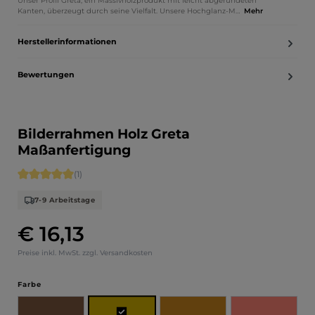
Unser Profil Greta, ein Massivholzprodukt mit leicht abgerundeten
Kanten, überzeugt durch seine Vielfalt. Unsere Hochglanz-M…
Mehr
Herstellerinformationen
Bewertungen
Bilderrahmen Holz Greta
Maßanfertigung
Durchschnittliche Bewertung von 5 von 5 Sternen
(1)
7-9 Arbeitstage
€ 16,13
Regulärer Preis:
Preise inkl. MwSt. zzgl. Versandkosten
auswählen
Farbe