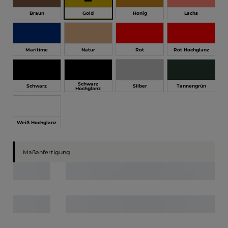
Gold
Braun
Honig
Lachs
Maritime
Natur
Rot
Rot Hochglanz
Schwarz
Schwarz
Silber
Tannengrün
Hochglanz
Weiß Hochglanz
Maßanfertigung