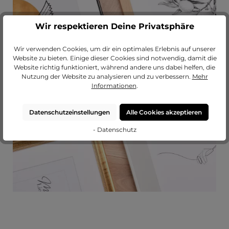
Wir respektieren Deine Privatsphäre
Wir verwenden Cookies, um dir ein optimales Erlebnis auf unserer
Passendes Passepartout?
Website zu bieten. Einige dieser Cookies sind notwendig, damit die
Website richtig funktioniert, während andere uns dabei helfen, die
Erweitere deinen Rahmen mit einem
Nutzung der Website zu analysieren und zu verbessern.
Mehr
hochwertigen Passepartout von
Informationen
.
MeinLieblingsrahmen.
Datenschutzeinstellungen
Alle Cookies akzeptieren
zu unseren Passepartouts
- Datenschutz