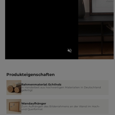
Produkteigenschaften
Rahmenmaterial: Echtholz
In Handarbeit aus hochwertigen Materialien in Deutschland
gefertigt
Wandaufhänger
Zum Aufhängen des Bilderrahmens an der Wand im Hoch-
und Querformat