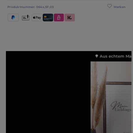
Merken
Produktnummer:
064x,SF,03
PayPal
Vorkasse
Apple Pay
Kredit- und Debitkarte
eps
Klarna (Rechnung / Ratenkauf / Sofort)
🌳 Aus echtem Mass