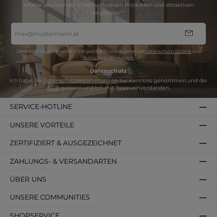
erfahre als einer der Ersten von neuen Produkten und attraktiven
Angeboten.“
E-
Mail-
Adresse
*
Diese Seite ist durch reCAPTCHA geschützt und es gelten die
Datenschutzrichtlinie
und
Nutzungsbedingungen
.
Datenschutz
Ich habe die
Datenschutzbestimmungen
zur Kenntnis genommen und die
AGB
gelesen und bin mit ihnen einverstanden.
SERVICE-HOTLINE
UNSERE VORTEILE
ZERTIFIZIERT & AUSGEZEICHNET
ZAHLUNGS- & VERSANDARTEN
ÜBER UNS
UNSERE COMMUNITIES
SHOPSERVICE