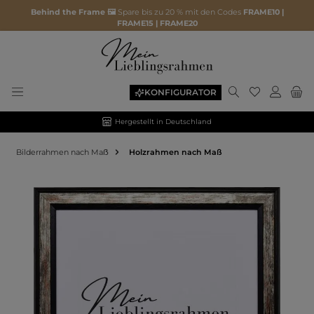
Behind the Frame 🖼️
Spare bis zu 20 % mit den Codes
FRAME10 |
FRAME15 | FRAME20
KONFIGURATOR
Hergestellt in Deutschland
Bilderrahmen nach Maẞ
Holzrahmen nach Maß
Bildergalerie überspringen