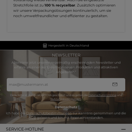
Stretchfolie ist zu
100 % recycelbar
. Zusätzlich optimieren
wir unsere Verpackungslösungen kontinuierlich, um sie
noch umweltfreundlicher und effizienter zu gestalten.
Hergestellt in Deutschland
NEWSLETTER
Abonniere jetzt unseren regelmäßig erscheinenden Newsletter und
erfahre als einer der Ersten von neuen Produkten und attraktiven
Angeboten.“
E-
Mail-
Adresse
*
Diese Seite ist durch reCAPTCHA geschützt und es gelten die
Datenschutzrichtlinie
und
Nutzungsbedingungen
.
Datenschutz
Ich habe die
Datenschutzbestimmungen
zur Kenntnis genommen und die
AGB
gelesen und bin mit ihnen einverstanden.
SERVICE-HOTLINE