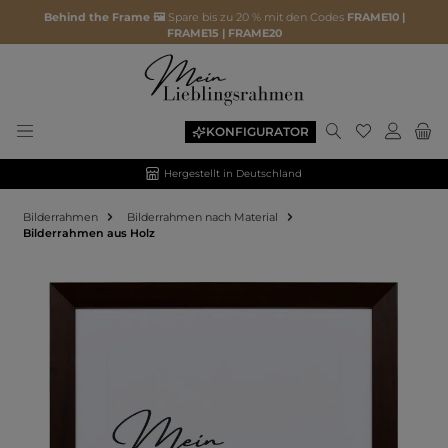
Behind the Frame 🖼️
Spare bis zu 20 % mit den Codes
FRAME10 |
FRAME15 | FRAME20
KONFIGURATOR
Hergestellt in Deutschland
Bilderrahmen
Bilderrahmen nach Material
Bilderrahmen aus Holz
Bildergalerie überspringen