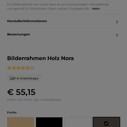
Ein Bilderrahmen der Leiste Nora ist aus hochwertigem Holz gefertigt
und gemäß EU-Richtlinien 5-fach lackiert. Die glatte Ob…
Mehr
Herstellerinformationen
Bewertungen
Bilderrahmen Holz Nora
Durchschnittliche Bewertung von 5 von 5 Sternen
(2)
7-9 Arbeitstage
€ 55,15
Regulärer Preis:
Preise inkl. MwSt. zzgl. Versandkosten
auswählen
Farbe