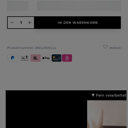
Produkt Anzahl: Gib den gewünschten Wert ein oder benutze die Schaltfläche
IN DEN WARENKORB
Merken
Produktnummer:
2394,2580,44
PayPal
Vorkasse
Klarna (Rechnung / Ratenkauf / Sofort)
Apple Pay
Kredit- und Debitkarte
eps
🌳 Fein verarbeitet