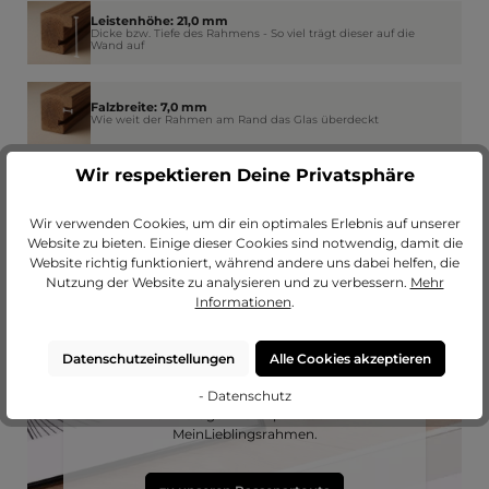
Leistenhöhe: 21,0 mm
Dicke bzw. Tiefe des Rahmens - So viel trägt dieser auf die
Wand auf
Falzbreite: 7,0 mm
Wie weit der Rahmen am Rand das Glas überdeckt
Wir respektieren Deine Privatsphäre
Wir verwenden Cookies, um dir ein optimales Erlebnis auf unserer
Website zu bieten. Einige dieser Cookies sind notwendig, damit die
Website richtig funktioniert, während andere uns dabei helfen, die
Nutzung der Website zu analysieren und zu verbessern.
Mehr
Informationen
.
Passendes Passepartout?
Datenschutzeinstellungen
Alle Cookies akzeptieren
Erweitere deinen Rahmen mit einem
- Datenschutz
hochwertigen Passepartout von
MeinLieblingsrahmen.