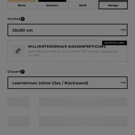
Wenge
Birke
Schwarz
Weiß
auswählen
Format
EMPFEHLUNG
MILLIMETERGENAUE MASSANFERTIGUNG
Dein Wunschmaß ist nicht dabei? Wir fertigen passgenau
für dich.
auswählen
Glasart