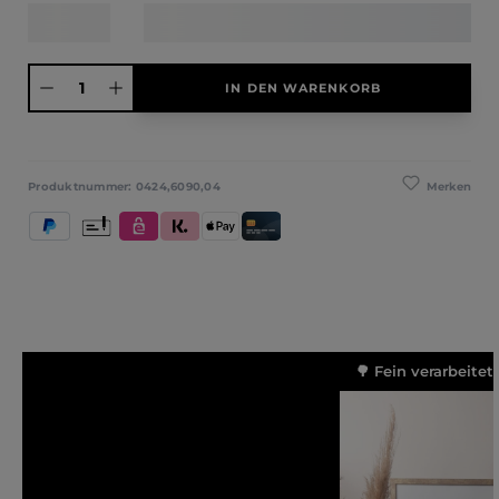
Produkt Anzahl: Gib den gewünschten Wert ein oder benutze die Schaltfläche
IN DEN WARENKORB
Merken
Produktnummer:
0424,6090,04
PayPal
Vorkasse
eps
Klarna (Rechnung / Ratenkauf / Sofort)
Apple Pay
Kredit- und Debitkarte
🌳 Fein verarbeitet