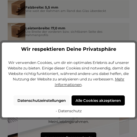
Falzbreite: 5,5 mm
Wie weit der Rahmen am Rand das Glas überdeckt
Leistenbreite: 17,0 mm
Die Breite der vorderen bzw. sichtbaren Seite des
Rahmenprofils
Wir respektieren Deine Privatsphäre
Wir verwenden Cookies, um dir ein optimales Erlebnis auf unserer
Website zu bieten. Einige dieser Cookies sind notwendig, damit die
Website richtig funktioniert, während andere uns dabei helfen, die
Nutzung der Website zu analysieren und zu verbessern.
Mehr
Informationen
.
Passendes Passepartout?
Datenschutzeinstellungen
Alle Cookies akzeptieren
Erweitere deinen Rahmen mit einem
- Datenschutz
hochwertigen Passepartout von
MeinLieblingsrahmen.