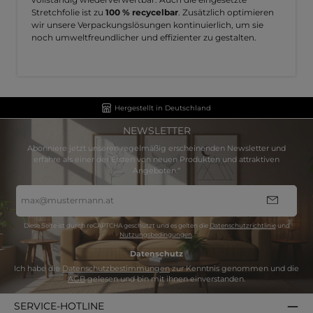
Stretchfolie ist zu
100 % recycelbar
. Zusätzlich optimieren
wir unsere Verpackungslösungen kontinuierlich, um sie
noch umweltfreundlicher und effizienter zu gestalten.
Hergestellt in Deutschland
NEWSLETTER
Abonniere jetzt unseren regelmäßig erscheinenden Newsletter und
erfahre als einer der Ersten von neuen Produkten und attraktiven
Angeboten.“
E-
Mail-
Adresse
*
Diese Seite ist durch reCAPTCHA geschützt und es gelten die
Datenschutzrichtlinie
und
Nutzungsbedingungen
.
Datenschutz
Ich habe die
Datenschutzbestimmungen
zur Kenntnis genommen und die
AGB
gelesen und bin mit ihnen einverstanden.
SERVICE-HOTLINE