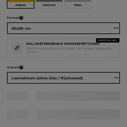
Altgold
Anthrazit
Silber
auswählen
Format
EMPFEHLUNG
MILLIMETERGENAUE MASSANFERTIGUNG
Dein Wunschmaß ist nicht dabei? Wir fertigen passgenau
für dich.
auswählen
Glasart