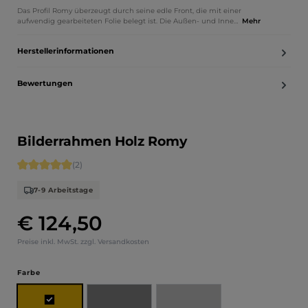
Das Profil Romy überzeugt durch seine edle Front, die mit einer
aufwendig gearbeiteten Folie belegt ist. Die Außen- und Inne…
Mehr
Herstellerinformationen
Bewertungen
Bilderrahmen Holz Romy
Durchschnittliche Bewertung von 5 von 5 Sternen
(2)
7-9 Arbeitstage
€ 124,50
Regulärer Preis:
Preise inkl. MwSt. zzgl. Versandkosten
auswählen
Farbe