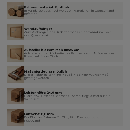
Rahmenmaterial: Echtholz
In Handarbeit aus hochwertigen Materialien in Deutschland
gefertigt
Wandaufhänger
Zum Aufhängen des Bilderrahmens an der Wand im Hoch-
und Querformat
Aufsteller bis zum Maß 18x24 cm
Aufsteller an der Rückseite des Rahmens zum Aufstellen des
Bildes auf einem Tisch
Maßanfertigung möglich
Dieser Rahmen kann individuell in deinem Wunschmaß
gefertigt werden
Leistenhöhe: 24,0 mm
Dicke bzw. Tiefe des Rahmens - So viel trägt dieser auf die
Wand auf
Falzhöhe: 8,0 mm
Der Platz im Rahmen für Glas, Bild, Passepartout und
Rückwand