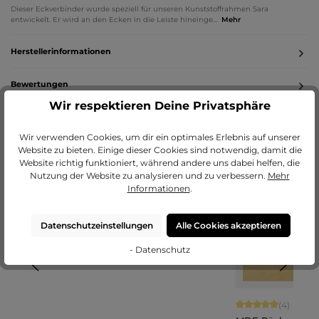
Dieser Eckverbinder wurde speziell für unseren Kunststoffrahmen Sara
entwickelt. Er wird an den Ecken in die Leiste hineinge…
Mehr
Herstellerinformationen
Bewertungen
Wir respektieren Deine Privatsphäre
Wir verwenden Cookies, um dir ein optimales Erlebnis auf unserer
Produktgalerie überspringen
Lass dich inspirieren
Website zu bieten. Einige dieser Cookies sind notwendig, damit die
Website richtig funktioniert, während andere uns dabei helfen, die
Nutzung der Website zu analysieren und zu verbessern.
Mehr
Informationen
.
(
(
Durchschnittliche Bewertung von 5 von 5
1
Datenschutzeinstellungen
Alle Cookies akzeptieren
Durchschnittliche Bewertung von 5 von 5 Sternen
(
2
)
Durchschnittliche Bewertung 
Eckverbin
Aufsteller
2
)
Messingl
- Datenschutz
der für
für
)
asche zur
MDF-
Aluminiu
Kunststof
Befestigu
Rückwan
mrahmen
frahmen
ng von
d mit
Luca
Sara
Keilrahm
Aufhänge
en in
r
Durchschnittliche 
(4)
Bilderrah