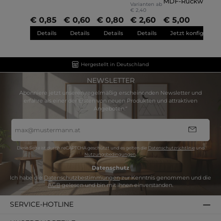
men
MDF-Rückwand 
Varianten ab
Aufhänger nach
€ 2,40
Maß
€ 0,85
€ 0,60
€ 0,80
€ 2,60
€ 5,00
Details
Details
Details
Details
Jetzt konfigurier
Hergestellt in Deutschland
NEWSLETTER
Abonniere jetzt unseren regelmäßig erscheinenden Newsletter und
erfahre als einer der Ersten von neuen Produkten und attraktiven
Angeboten.“
E-
Mail-
Adresse
*
Diese Seite ist durch reCAPTCHA geschützt und es gelten die
Datenschutzrichtlinie
und
Nutzungsbedingungen
.
Datenschutz
Ich habe die
Datenschutzbestimmungen
zur Kenntnis genommen und die
AGB
gelesen und bin mit ihnen einverstanden.
SERVICE-HOTLINE