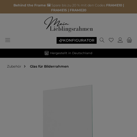
Behind the Frame 🖼️
Spare bis zu 20 % mit den Codes
FRAME10 |
FRAME15 | FRAME20
KONFIGURATOR
Hergestellt in Deutschland
Zubehör
Glas für Bilderrahmen
Bildergalerie überspringen