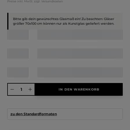
Preise inkl. MwSt. zzgl. Versandkosten
Bitte gib dein gewünschtes Glasmaß ein! Zu beachten: Gläser
größer 70x100 cm können nur als Kunstglas geliefert werden.
Produkt Anzahl: Gib den gewünschten Wert ein oder benutze die Schaltfläche
IN DEN WARENKORB
zu den Standardformaten