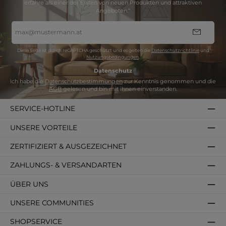
erfahre als einer der Ersten von neuen Produkten und attraktiven
Angeboten.“
E-
Mail-
Adresse
*
Diese Seite ist durch reCAPTCHA geschützt und es gelten die
Datenschutzrichtlinie
und
Nutzungsbedingungen
.
Datenschutz
Ich habe die
Datenschutzbestimmungen
zur Kenntnis genommen und die
AGB
gelesen und bin mit ihnen einverstanden.
SERVICE-HOTLINE
UNSERE VORTEILE
ZERTIFIZIERT & AUSGEZEICHNET
ZAHLUNGS- & VERSANDARTEN
ÜBER UNS
UNSERE COMMUNITIES
SHOPSERVICE