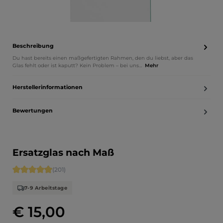
Beschreibung
Du hast bereits einen maßgefertigten Rahmen, den du liebst, aber das
Glas fehlt oder ist kaputt? Kein Problem – bei uns…
Mehr
Herstellerinformationen
Bewertungen
Ersatzglas nach Maß
Durchschnittliche Bewertung von 4.89 von 5 Sternen
(201)
7-9 Arbeitstage
€ 15,00
Regulärer Preis: