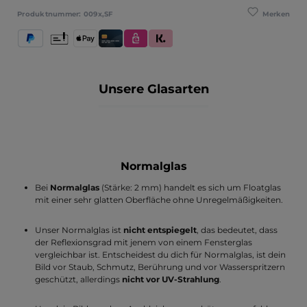
Merken
Produktnummer:
009x,SF
PayPal
Vorkasse
Apple Pay
Kredit- und Debitkarte
eps
Klarna (Rechnung / Ratenkauf / Sofort)
Unsere Glasarten
Normalglas
Bei
Normalglas
(Stärke: 2 mm) handelt es sich um Floatglas
mit einer sehr glatten Oberfläche ohne Unregelmäßigkeiten.
Unser Normalglas ist
nicht entspiegelt
, das bedeutet, dass
der Reflexionsgrad mit jenem von einem Fensterglas
vergleichbar ist. Entscheidest du dich für Normalglas, ist dein
Bild vor Staub, Schmutz, Berührung und vor Wasserspritzern
geschützt, allerdings
nicht vor UV-Strahlung
.