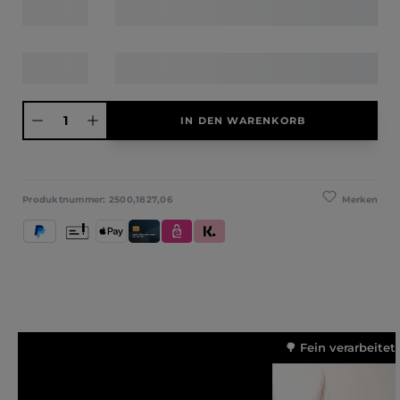
Produkt Anzahl: Gib den gewünschten Wert ein oder benutze die Schaltfläche
IN DEN WARENKORB
Merken
Produktnummer:
2500,1827,06
PayPal
Vorkasse
Apple Pay
Kredit- und Debitkarte
eps
Klarna (Rechnung / Ratenkauf / Sofort)
🌳 Fein verarbeitet