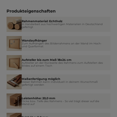
Produkteigenschaften
Rahmenmaterial: Echtholz
In Handarbeit aus hochwertigen Materialien in Deutschland
gefertigt
Wandaufhänger
Zum Aufhängen des Bilderrahmens an der Wand im Hoch-
und Querformat
Aufsteller bis zum Maß 18x24 cm
Aufsteller an der Rückseite des Rahmens zum Aufstellen des
Bildes auf einem Tisch
Maßanfertigung möglich
Dieser Rahmen kann individuell in deinem Wunschmaß
gefertigt werden
Leistenhöhe: 20,0 mm
Dicke bzw. Tiefe des Rahmens - So viel trägt dieser auf die
Wand auf