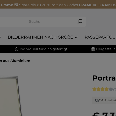
 Frame 🖼️
Spare bis zu 20 % mit den Codes
FRAME10 | FRAME15
BILDERRAHMEN NACH GRÖẞE
PASSEPARTOU
Individuell für dich gefertigt
Hergestellt
en aus Aluminium
Portra
Durchschnit
(1
7-9 Arbeits
€ 7,
Regulärer Pr