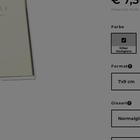
Preise inkl. MwSt.
auswä
Farbe
Silber
Hochglanz
ausw
Format
ausw
Glasart
Produkt Anza