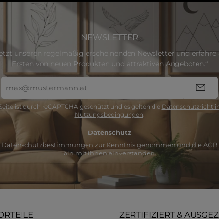
NEWSLETTER
etzt unseren regelmäßig erscheinenden Newsletter und erfahre a
Ersten von neuen Produkten und attraktiven Angeboten.“
E-
Mail-
Adresse
Seite ist durch reCAPTCHA geschützt und es gelten die
Datenschutzrichtlin
*
Nutzungsbedingungen
.
Datenschutz
e
Datenschutzbestimmungen
zur Kenntnis genommen und die
AGB
bin mit ihnen einverstanden.
ORTEILE
ZERTIFIZIERT & AUSGE