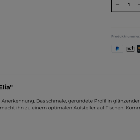
Produktnummer
PayPal
Vorkas
K
lia"
ge Anerkennung. Das schmale, gerundete Profil in glänzende
nz macht ihn zu einem optimalen Aufsteller auf Tischen, Ko