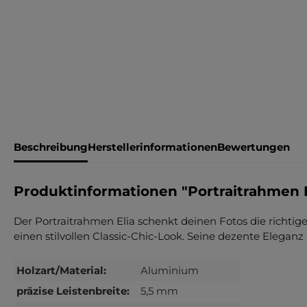
Beschreibung
Herstellerinformationen
Bewertungen
Produktinformationen "Portraitrahmen E
Der Portraitrahmen Elia schenkt deinen Fotos die richti
einen stilvollen Classic-Chic-Look. Seine dezente Elega
Holzart/Material:
Aluminium
präzise Leistenbreite:
5,5 mm