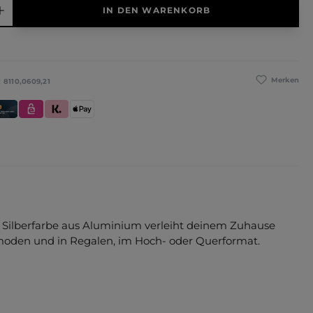
IN DEN WARENKORB
Merken
:
8110,0609,21
se
redit- und Debitkarte
eps
Klarna (Rechnung / Ratenkauf / Sofort)
Apple Pay
r Silberfarbe aus Aluminium verleiht deinem Zuhause
mmoden und in Regalen, im Hoch- oder Querformat.