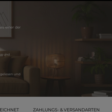
ls einer der
ie
und
gelesen und
ZEICHNET
ZAHLUNGS- & VERSANDARTEN