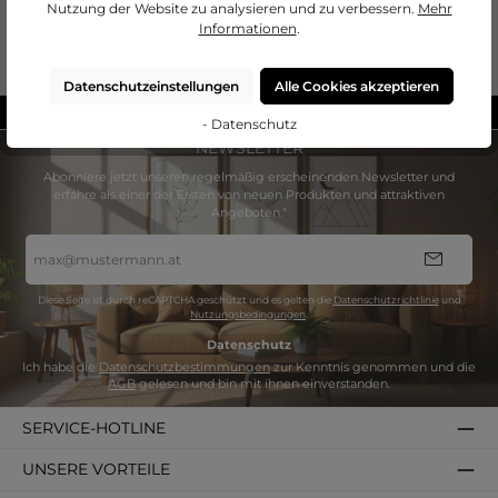
Nutzung der Website zu analysieren und zu verbessern.
Mehr
Informationen
.
Bewertungen
Datenschutzeinstellungen
Alle Cookies akzeptieren
Hergestellt in Deutschland
- Datenschutz
NEWSLETTER
Abonniere jetzt unseren regelmäßig erscheinenden Newsletter und
erfahre als einer der Ersten von neuen Produkten und attraktiven
Angeboten.“
E-
Mail-
Adresse
*
Diese Seite ist durch reCAPTCHA geschützt und es gelten die
Datenschutzrichtlinie
und
Nutzungsbedingungen
.
Datenschutz
Ich habe die
Datenschutzbestimmungen
zur Kenntnis genommen und die
AGB
gelesen und bin mit ihnen einverstanden.
SERVICE-HOTLINE
UNSERE VORTEILE