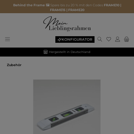
Behind the Frame 🖼️
Spare bis zu 20 % mit den Codes
FRAME10 |
FRAME15 | FRAME20
KONFIGURATOR
Hergestellt in Deutschland
Zubehör
Bildergalerie überspringen