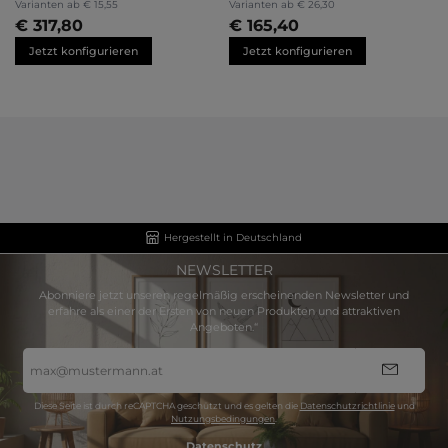
Varianten ab
€ 15,55
Varianten ab
€ 26,30
€ 317,80
€ 165,40
Jetzt konfigurieren
Jetzt konfigurieren
Hergestellt in Deutschland
NEWSLETTER
Abonniere jetzt unseren regelmäßig erscheinenden Newsletter und
erfahre als einer der Ersten von neuen Produkten und attraktiven
Angeboten.“
E-
Mail-
Adresse
*
Diese Seite ist durch reCAPTCHA geschützt und es gelten die
Datenschutzrichtlinie
und
Nutzungsbedingungen
.
Datenschutz