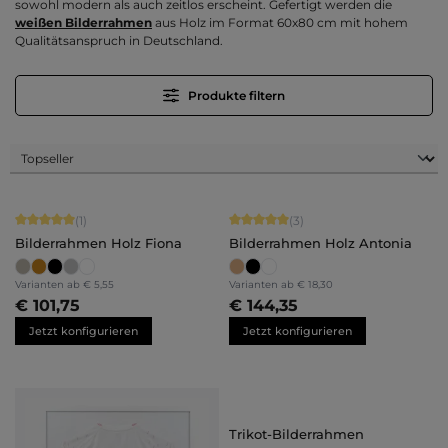
sowohl modern als auch zeitlos erscheint. Gefertigt werden die
weißen Bilderrahmen
aus Holz im Format 60x80 cm mit hohem
Qualitätsanspruch in Deutschland.
Produkte filtern
Durchschnittliche Bewertung von 5 von 5 Sternen
Durchschnittliche Bewertung von 5 
(1)
(3)
Bilderrahmen Holz Fiona
Bilderrahmen Holz Antonia
Varianten ab
€ 5,55
Varianten ab
€ 18,30
€ 101,75
€ 144,35
Jetzt konfigurieren
Jetzt konfigurieren
Trikot-Bilderrahmen