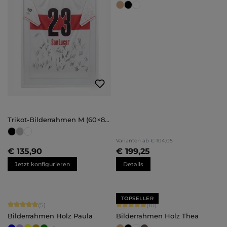
Trikot-Bilderrahmen M (60×80
cm)
Varianten ab
€ 104,05
€ 135,90
€ 199,25
Jetzt konfigurieren
Details
TOPSELLER
Durchschnittliche Bewertung von 5 von 5 Sternen
Durchschnittliche Bewertung von 5 
(5)
(10)
Bilderrahmen Holz Paula
Bilderrahmen Holz Thea