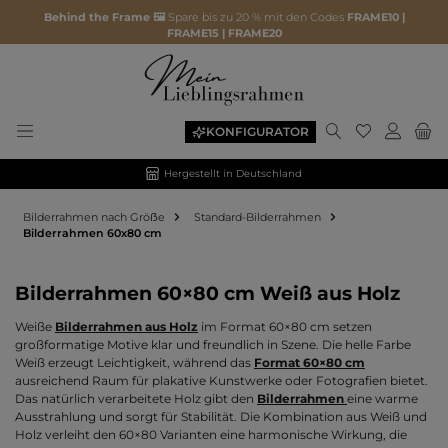
Behind the Frame 🖼️
Spare bis zu 20 % mit den Codes
FRAME10 |
FRAME15 | FRAME20
Du hast 0 P
KONFIGURATOR
Hergestellt in Deutschland
Bilderrahmen nach Gröẞe
Standard-Bilderrahmen
Bilderrahmen 60x80 cm
Bilderrahmen 60×80 cm Weiß aus Holz
Weiße
Bilderrahmen aus Holz
im Format 60×80 cm setzen
großformatige Motive klar und freundlich in Szene. Die helle Farbe
Weiß erzeugt Leichtigkeit, während das
Format 60×80 cm
ausreichend Raum für plakative Kunstwerke oder Fotografien bietet.
Das natürlich verarbeitete Holz gibt den
Bilderrahmen
eine warme
Ausstrahlung und sorgt für Stabilität. Die Kombination aus Weiß und
Holz verleiht den 60×80 Varianten eine harmonische Wirkung, die