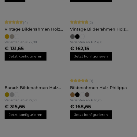
Durchschnittliche Bewertung von 5 von 5 Sternen
Durchschnittliche Bewertung von 5 
(4)
(2)
Vintage Bilderrahmen Holz
Vintage Bilderrahmen Holz
Lysann
Insa
Varianten ab
€ 22,90
Varianten ab
€ 23,80
€ 131,65
€ 162,15
Jetzt konfigurieren
Jetzt konfigurieren
Durchschnittliche Bewertung von 4.
(8)
Barock Bilderrahmen Holz
Bilderrahmen Holz Philippa
Victoria
Varianten ab
€ 77,50
Varianten ab
€ 16,25
€ 315,65
€ 168,65
Jetzt konfigurieren
Jetzt konfigurieren