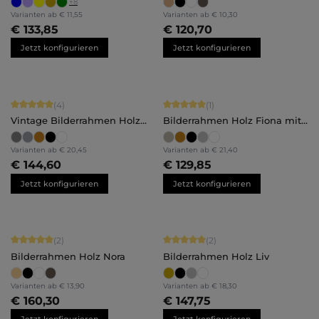
+
8
Varianten ab
€ 11,55
Varianten ab
€ 10,30
€ 133,85
€ 120,70
Jetzt konfigurieren
Jetzt konfigurieren
Durchschnittliche Bewertung von 5 von 5 Sternen
Durchschnittliche Bewertung von 5 
(4)
(1)
Vintage Bilderrahmen Holz
Bilderrahmen Holz Fiona mit
Isabella
Abstandsleiste
Varianten ab
€ 20,45
Varianten ab
€ 21,40
€ 144,60
€ 129,85
Jetzt konfigurieren
Jetzt konfigurieren
Durchschnittliche Bewertung von 5 von 5 Sternen
Durchschnittliche Bewertung von 5 
(2)
(2)
Bilderrahmen Holz Nora
Bilderrahmen Holz Liv
Varianten ab
€ 13,90
Varianten ab
€ 18,30
€ 160,30
€ 147,75