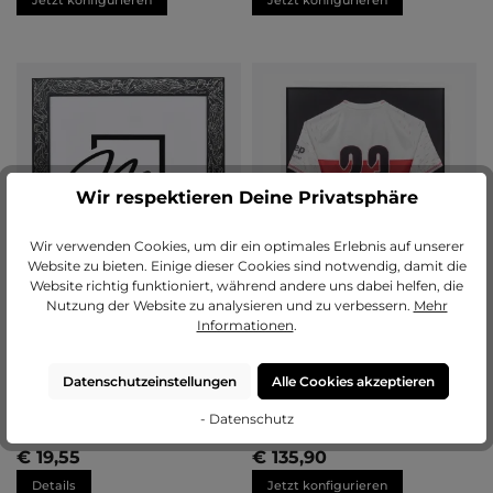
Jetzt konfigurieren
Jetzt konfigurieren
Wir respektieren Deine Privatsphäre
Wir verwenden Cookies, um dir ein optimales Erlebnis auf unserer
Website zu bieten. Einige dieser Cookies sind notwendig, damit die
Website richtig funktioniert, während andere uns dabei helfen, die
Nutzung der Website zu analysieren und zu verbessern.
Mehr
Informationen
.
Datenschutzeinstellungen
Alle Cookies akzeptieren
Bilderrahmen Holz Lorena
Trikot-Bilderrahmen M (60×80
cm)
- Datenschutz
€ 19,55
€ 135,90
Details
Jetzt konfigurieren