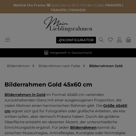
Behind the Frame 🖼️
Spare bis zu 20 % mit den Codes
FRAME10 |
FRAME15 | FRAME20
Du hast 0 P
KONFIGURATOR
Hergestellt in Deutschland
Bilderrahmen
Bilderrahmen nach Farbe
Bilderrahmen Gold
Bilderrahmen Gold 45x60 cm
Bilderrahmen in Gold
im Format 45x60 cm verbinden
zurückhaltenden Glanz mit einer ausgewogenen Proportion, die
vielen Motiven einen harmonischen Rahmen gibt. Die
Größe 45x60
cm
eignet sich gut für Fotografien oder grafische Arbeiten, die klar
wirken sollen, aber dennoch Präsenz haben. Durch die goldene
Oberfläche entsteht ein dezenter Akzent, der unterschiedliche
Einrichtungsstile ergänzt. Für jeden
Bilderrahmen
kannst du
zwischen Museumsglas, Antireflexglas, Kunstglas oder Normalglas