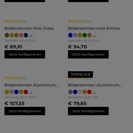
Durchschnittliche Bewertung von 4.89 von 5 Sternen
Durchschnittliche Bewertung von 4.
(9)
(14)
Bilderrahmen Holz Greta
Bilderrahmen Holz Emma
+
8
+
9
Varianten ab
€ 13,50
Varianten ab
€ 10,25
€ 89,10
€ 94,70
Jetzt konfigurieren
Jetzt konfigurieren
TOPSELLER
Durchschnittliche Bewertung von 5 von 5 Sternen
Durchschnittliche Bewertung von 5 
(5)
(21)
Bilderrahmen Aluminium
Bilderrahmen Aluminium
Luca
Mika
+
5
+
2
Varianten ab
€ 29,40
Varianten ab
€ 17,25
€ 107,55
€ 79,85
Jetzt konfigurieren
Jetzt konfigurieren