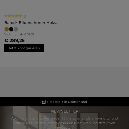
Durchschnittliche Bewertung von 4.75 von 5 Sternen
(4)
Barock Bilderrahmen Holz
Valentina
Varianten ab
€ 39,35
€ 289,25
Jetzt konfigurieren
Hergestellt in Deutschland
NEWSLETTER
Abonniere jetzt unseren regelmäßig erscheinenden Newsletter und
erfahre als einer der Ersten von neuen Produkten und attraktiven
Angeboten.“