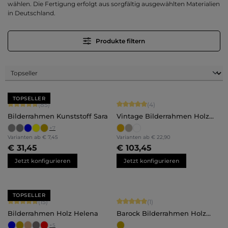
wählen. Die Fertigung erfolgt aus sorgfältig ausgewählten Materialien
in Deutschland.
Produkte filtern
TOPSELLER
Durchschnittliche Bewertung von 4.71 von 5 Sternen
Durchschnittliche Bewertung von 5 
(85)
(4)
Bilderrahmen Kunststoff Sara
Vintage Bilderrahmen Holz
Lysann
+
7
Varianten ab
€ 7,45
Varianten ab
€ 22,90
€ 31,45
€ 103,45
Jetzt konfigurieren
Jetzt konfigurieren
TOPSELLER
Durchschnittliche Bewertung von 4.8 von 5 Sternen
Durchschnittliche Bewertung von 5 
(15)
(1)
Bilderrahmen Holz Helena
Barock Bilderrahmen Holz
Matilda
+
5