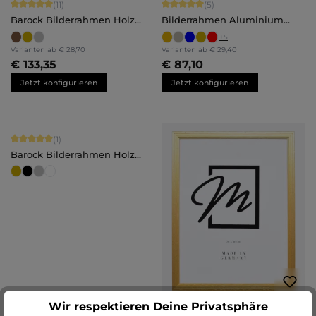
Durchschnittliche Bewertung von 5 von 5 Sternen
Durchschnittliche Bewertung von 5 
(11)
(5)
Barock Bilderrahmen Holz
Bilderrahmen Aluminium
Olivia
Luca
+
5
Varianten ab
€ 28,70
Varianten ab
€ 29,40
€ 133,35
€ 87,10
Jetzt konfigurieren
Jetzt konfigurieren
Durchschnittliche Bewertung von 5 von 5 Sternen
(1)
Barock Bilderrahmen Holz
Lilly
Wir respektieren Deine Privatsphäre