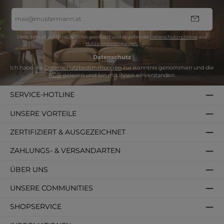
E-
Mail-
Adresse
*
Diese Seite ist durch reCAPTCHA geschützt und es gelten die
Datenschutzrichtlinie
und
Nutzungsbedingungen
.
Datenschutz
Ich habe die
Datenschutzbestimmungen
zur Kenntnis genommen und die
AGB
gelesen und bin mit ihnen einverstanden.
SERVICE-HOTLINE
UNSERE VORTEILE
ZERTIFIZIERT & AUSGEZEICHNET
ZAHLUNGS- & VERSANDARTEN
ÜBER UNS
UNSERE COMMUNITIES
SHOPSERVICE