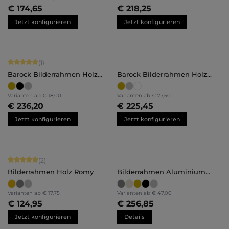
€ 174,65
€ 218,25
Jetzt konfigurieren
Jetzt konfigurieren
Durchschnittliche Bewertung von 5 von 5 Sternen
(1)
Barock Bilderrahmen Holz
Barock Bilderrahmen Holz
Stella
Victoria
Varianten ab
€ 18,00
Varianten ab
€ 77,50
€ 236,20
€ 225,45
Jetzt konfigurieren
Jetzt konfigurieren
Durchschnittliche Bewertung von 5 von 5 Sternen
(2)
Bilderrahmen Holz Romy
Bilderrahmen Aluminium
Mika Brandschutz Zertifikat A1
Varianten ab
€ 17,75
Varianten ab
€ 47,00
€ 124,95
€ 256,85
Jetzt konfigurieren
Details