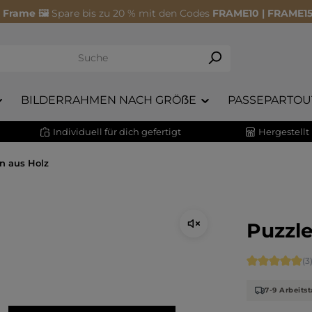
 Frame 🖼️
Spare bis zu 20 % mit den Codes
FRAME10 | FRAME15
BILDERRAHMEN NACH GRÖẞE
PASSEPARTOU
Individuell für dich gefertigt
Hergestellt
n aus Holz
Puzzle
Durchschnitt
(3
7-9 Arbeits