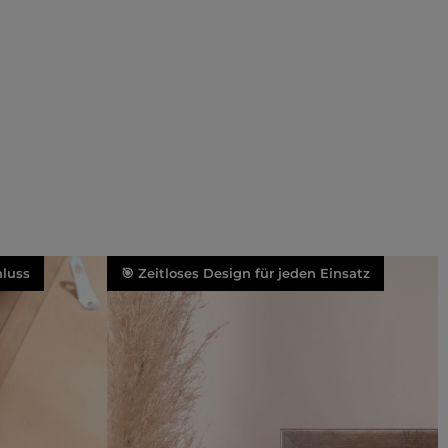
luss
🎯 Zeitloses Design für jeden Einsatz