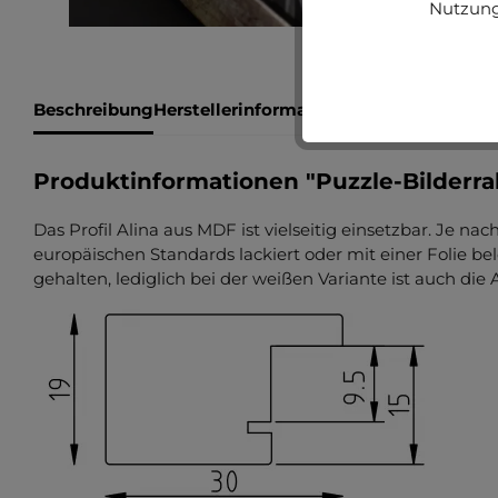
Nutzung
Beschreibung
Herstellerinformationen
Bewertungen
Produktinformationen "Puzzle-Bilderr
Das Profil Alina aus MDF ist vielseitig einsetzbar. Je na
europäischen Standards lackiert oder mit einer Folie b
gehalten, lediglich bei der weißen Variante ist auch di