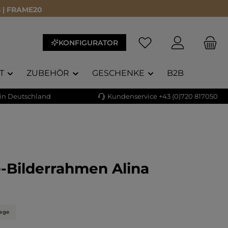
 | FRAME20
KONFIGURATOR
T
ZUBEHÖR
GESCHENKE
B2B
 in Deutschland
Kundenservice +43 (0)720 817050
-Bilderrahmen Alina
liche Bewertung von 5 von 5 Sternen
)
tage