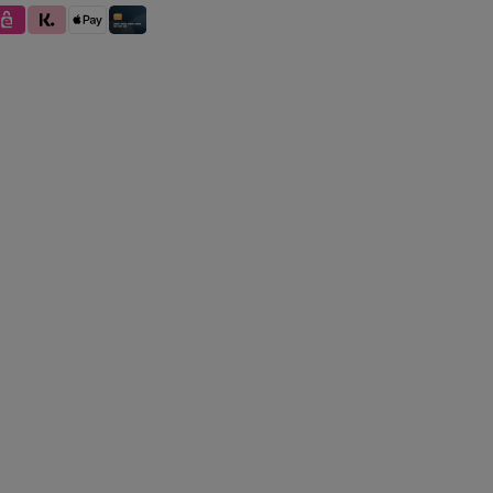
se
ps
Klarna (Rechnung / Ratenkauf / Sofort)
Apple Pay
Kredit- und Debitkarte