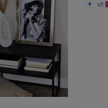
PayPal
Vorkas
e