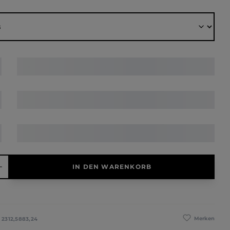
ählen
hl: Gib den gewünschten Wert ein oder benutze die Schaltfläche
IN DEN WARENKORB
Merken
:
2312,5883,24